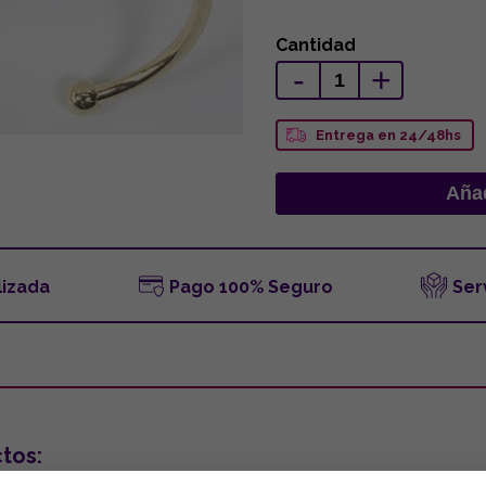
Cantidad
-
+
Entrega en 24/48hs
lizada
Pago 100% Seguro
Ser
tos: