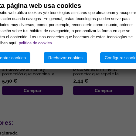
ta página web usa cookies
sitio web utiliza cookies y/o tecnologías similares que almacenan y recupera
mación cuando navegas. En general, estas tecnologías pueden servir para
idades muy diversas, como, por ejemplo, reconocerte como usuario, obtener
mación sobre tus hábitos de navegación, o personalizar la forma en que se
ra el contenido. Los usos concretos que hacemos de estas tecnologías se
iben aquí:
política de cookies
COLGANTE ARBOL DE LA VIDA
COLGANTE OJO DE TIGRE EN
7 CHAKRAS Y PUNTA MINERAL
BRUTO ENVUELTO EN
eptar cookies
Rechazar cookies
Configurar cook
(MINERALES SURTIDOS)
ALAMBRE 2X3CM
Lleva contigo un poderoso
El colgante ojo de tigre en
amuleto de armonía y
bruto de es un mineral
protección que combina la
protector que repele la
fuerza de la naturaleza con el
negatividad, potencia la fuerza
5,90 €
2,44 €
poder ...
de ...
Comprar
Comprar
ores:
egistrado.