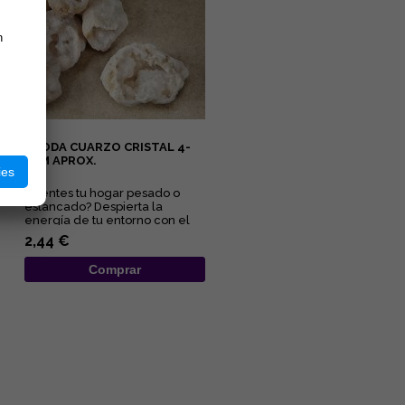
n
GEODA CUARZO CRISTAL 4-
6CM APROX.
ies
¿Sientes tu hogar pesado o
estancado? Despierta la
energía de tu entorno con el
sanador maestro de la
2,44 €
naturale...
Comprar