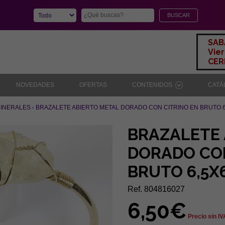
SAB
Vier
CERR
NOVEDADES
OFERTAS
CONTENIDOS
CAT
MINERALES
BRAZALETE ABIERTO METAL DORADO CON CITRINO EN BRUTO 
BRAZALETE 
DORADO CON
BRUTO 6,5X
Ref. 804816027
6,50€
Precio sin IV