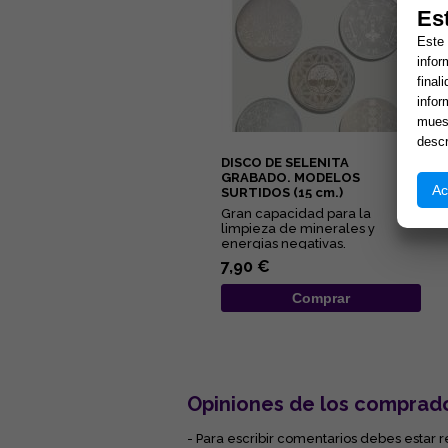
Es
Este 
infor
final
infor
muest
descr
DISCO DE SELENITA
GRABADO. MODELOS
Ac
SURTIDOS (15 cm.)
Gran capacidad para la
limpieza de minerales y
energias negativas.
Propiedades purificantes y
7,90 €
protectoras....
Comprar
Opiniones de los comprad
- Para escribir comentarios debes estar r