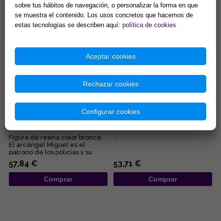
Representa la ley Divina...
sobre tus hábitos de navegación, o personalizar la forma en que
79,90 €
76,16 €
se muestra el contenido. Los usos concretos que hacemos de
Comprar
Comprar
estas tecnologías se describen aquí:
política de cookies
Aceptar cookies
Rechazar cookies
Configurar cookies
FIGURA ARCANGEL MIGUEL 24
FIGURA OYA 24X10.5X8.5 CM
CM
Figura de resina color bronce.
...
El arcángel Miguel es el
patrono de los policías y su
insignia es el valor, la ...
57,84 €
53,71 €
Comprar
Comprar