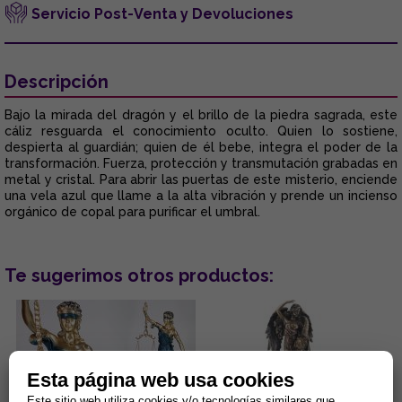
Servicio Post-Venta y Devoluciones
Descripción
Bajo la mirada del dragón y el brillo de la piedra sagrada, este
cáliz resguarda el conocimiento oculto. Quien lo sostiene,
despierta al guardián; quien de él bebe, integra el poder de la
transformación. Fuerza, protección y transmutación grabadas en
metal y cristal. Para abrir las puertas de este misterio, enciende
una vela azul que llame a la alta vibración y prende un incienso
orgánico de copal para purificar el umbral.
Te sugerimos otros productos:
Esta página web usa cookies
Este sitio web utiliza cookies y/o tecnologías similares que