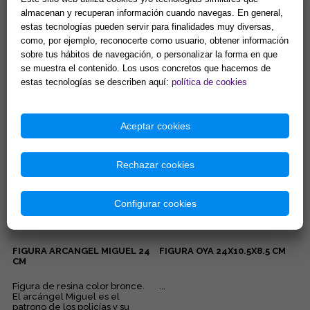
almacenan y recuperan información cuando navegas. En general,
estas tecnologías pueden servir para finalidades muy diversas,
FIGURA DIOSA JUSTICIA
FIGURA SEÑORA FORTUNA 28
como, por ejemplo, reconocerte como usuario, obtener información
COLOR DORADO Y AZUL 70 CM
CM
sobre tus hábitos de navegación, o personalizar la forma en que
RESINA
se muestra el contenido. Los usos concretos que hacemos de
La Diosa de la Justicia es la
Figura de resina color bronce....
guardiana del karma universal
estas tecnologías se describen aquí:
política de cookies
y del equilibrio cósmico.
Representa la ley Divina...
79,90 €
76,16 €
Aceptar cookies
Comprar
Comprar
Rechazar cookies
Configurar cookies
FIGURA ARCANGEL MIGUEL 24
FIGURA OYA 24X10.5X8.5 CM
CM
Figura de resina color bronce.
...
El arcángel Miguel es el
patrono de los policías y su