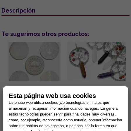
Descripción
Te sugerimos otros productos:
DISCO DE SELENITA
COLGANTE ARBOL DE LA VIDA
GRABADO. MODELOS
7 CHAKRAS Y PUNTA MINERAL
Esta página web usa cookies
SURTIDOS (15 cm.)
(MINERALES SURTIDOS)
Este sitio web utiliza cookies y/o tecnologías similares que
Gran capacidad para la
Lleva contigo un poderoso
almacenan y recuperan información cuando navegas. En general,
limpieza de minerales y
amuleto de armonía y
energias negativas.
protección que combina la
estas tecnologías pueden servir para finalidades muy diversas,
Propiedades purificantes y
fuerza de la naturaleza con el
7,90 €
5,90 €
como, por ejemplo, reconocerte como usuario, obtener información
protectoras....
poder ...
sobre tus hábitos de navegación, o personalizar la forma en que
Comprar
Comprar