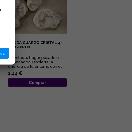
n
GEODA CUARZO CRISTAL 4-
6CM APROX.
ies
¿Sientes tu hogar pesado o
estancado? Despierta la
energía de tu entorno con el
sanador maestro de la
2,44 €
naturale...
Comprar