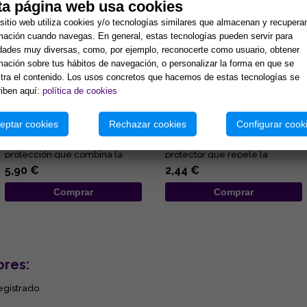
ta página web usa cookies
sitio web utiliza cookies y/o tecnologías similares que almacenan y recupera
mación cuando navegas. En general, estas tecnologías pueden servir para
idades muy diversas, como, por ejemplo, reconocerte como usuario, obtener
mación sobre tus hábitos de navegación, o personalizar la forma en que se
ra el contenido. Los usos concretos que hacemos de estas tecnologías se
iben aquí:
política de cookies
COLGANTE ARBOL DE LA VIDA
COLGANTE OJO DE TIGRE EN
7 CHAKRAS Y PUNTA MINERAL
BRUTO ENVUELTO EN
(MINERALES SURTIDOS)
ALAMBRE 2X3CM
eptar cookies
Rechazar cookies
Configurar cook
Lleva contigo un poderoso
El colgante ojo de tigre en
amuleto de armonía y
bruto de es un mineral
protección que combina la
protector que repele la
fuerza de la naturaleza con el
negatividad, potencia la fuerza
5,90 €
2,44 €
poder ...
de ...
Comprar
Comprar
ores:
egistrado.