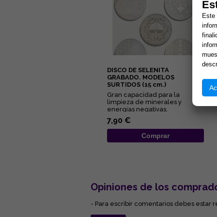
Es
Este 
infor
final
infor
muest
descr
DISCO DE SELENITA
GRABADO. MODELOS
SURTIDOS (15 cm.)
Ac
Gran capacidad para la
limpieza de minerales y
energias negativas.
Propiedades purificantes y
7,90 €
protectoras....
Comprar
Opiniones de los comprad
- Para escribir comentarios debes estar r