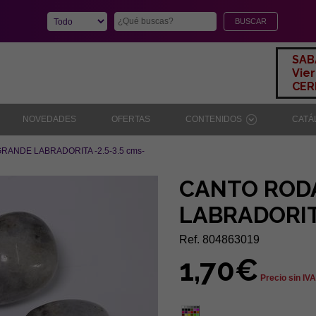
SAB
Vier
CERR
NOVEDADES
OFERTAS
CONTENIDOS
CAT
ANDE LABRADORITA -2.5-3.5 cms-
CANTO ROD
LABRADORITA
Ref. 804863019
1,70€
Precio sin IVA