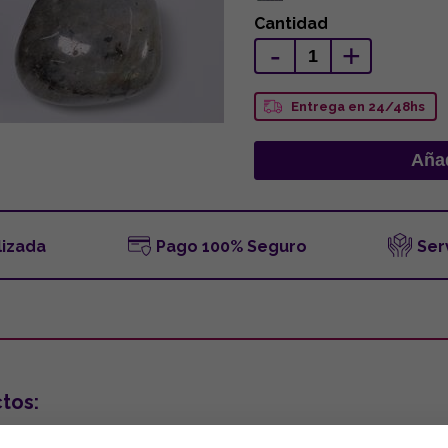
Cantidad
-
+
Entrega en 24/48hs
lizada
Pago 100% Seguro
Ser
tos: