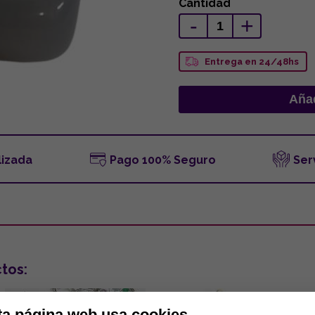
Cantidad
-
+
Entrega en 24/48hs
lizada
Pago 100% Seguro
Ser
tos:
ta página web usa cookies