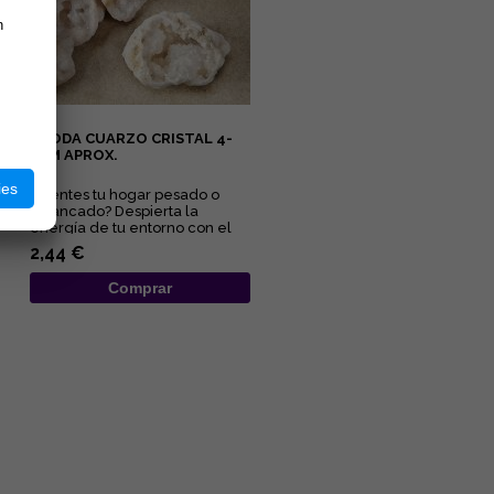
n
GEODA CUARZO CRISTAL 4-
6CM APROX.
ies
¿Sientes tu hogar pesado o
estancado? Despierta la
energía de tu entorno con el
sanador maestro de la
2,44 €
naturale...
Comprar