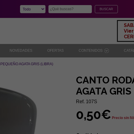
SAB
Vier
CERR
NOVEDADES
OFERTAS
CONTENIDOS
CAT
EQUEÑO AGATA GRIS (LIBRA)
CANTO ROD
AGATA GRIS 
Ref. 107S
0,50€
Precio sin IV