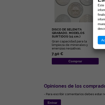
Este 
infor
final
infor
muest
descr
DISCO DE SELENITA
GRABADO. MODELOS
SURTIDOS (15 cm.)
Ac
Gran capacidad para la
limpieza de minerales y
energias negativas.
Propiedades purificantes y
7,90 €
protectoras....
Comprar
Opiniones de los comprad
- Para escribir comentarios debes estar r
Entrar