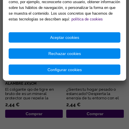
como, por ejemplo, reconocerte como usuario, obtener información
limpieza de minerales y
amuleto de armonía y
sobre tus hábitos de navegación, o personalizar la forma en que
energias negativas.
protección que combina la
Propiedades purificantes y
fuerza de la naturaleza con el
se muestra el contenido. Los usos concretos que hacemos de
7,90 €
5,90 €
protectoras....
poder ...
estas tecnologías se describen aquí:
política de cookies
Comprar
Comprar
Aceptar cookies
Rechazar cookies
Configurar cookies
COLGANTE OJO DE TIGRE EN
GEODA CUARZO CRISTAL 4-
BRUTO ENVUELTO EN
6CM APROX.
ALAMBRE 2X3CM
El colgante ojo de tigre en
¿Sientes tu hogar pesado o
bruto de es un mineral
estancado? Despierta la
protector que repele la
energía de tu entorno con el
negatividad, potencia la fuerza
sanador maestro de la
2,44 €
2,44 €
de ...
naturale...
Comprar
Comprar