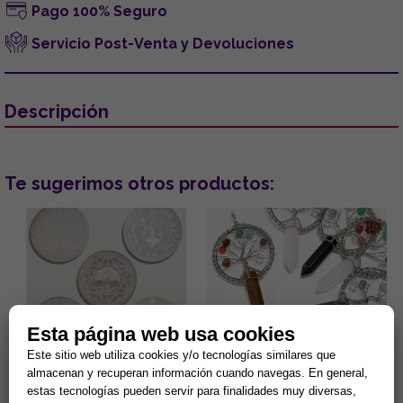
Pago 100% Seguro
Servicio Post-Venta y Devoluciones
Descripción
Te sugerimos otros productos:
Esta página web usa cookies
DISCO DE SELENITA
COLGANTE ARBOL DE LA VIDA
Este sitio web utiliza cookies y/o tecnologías similares que
GRABADO. MODELOS
7 CHAKRAS Y PUNTA MINERAL
almacenan y recuperan información cuando navegas. En general,
SURTIDOS (15 cm.)
(MINERALES SURTIDOS)
estas tecnologías pueden servir para finalidades muy diversas,
Gran capacidad para la
Lleva contigo un poderoso