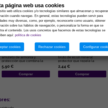
ta página web usa cookies
sitio web utiliza cookies y/o tecnologías similares que almacenan y recupera
mación cuando navegas. En general, estas tecnologías pueden servir para
idades muy diversas, como, por ejemplo, reconocerte como usuario, obtener
mación sobre tus hábitos de navegación, o personalizar la forma en que se
ra el contenido. Los usos concretos que hacemos de estas tecnologías se
iben aquí:
política de cookies
COLGANTE ARBOL DE LA VIDA
COLGANTE OJO DE TIGRE EN
7 CHAKRAS Y PUNTA MINERAL
BRUTO ENVUELTO EN
eptar cookies
Rechazar cookies
Configurar cook
(MINERALES SURTIDOS)
ALAMBRE 2X3CM
Lleva contigo un poderoso
El colgante ojo de tigre en
amuleto de armonía y
bruto de es un mineral
protección que combina la
protector que repele la
fuerza de la naturaleza con el
negatividad, potencia la fuerza
5,90 €
2,44 €
poder ...
de ...
Comprar
Comprar
ores:
egistrado.