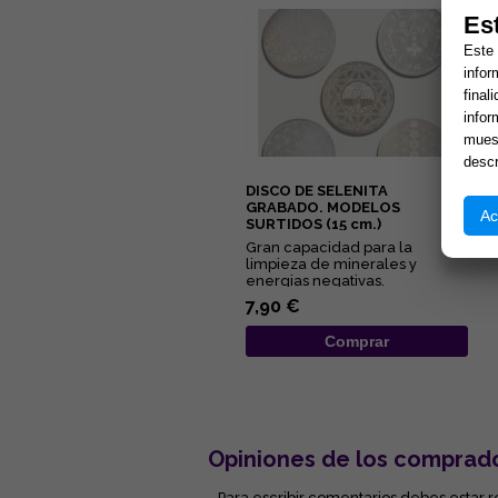
Es
Este 
infor
final
infor
muest
descr
DISCO DE SELENITA
GRABADO. MODELOS
Ac
SURTIDOS (15 cm.)
Gran capacidad para la
limpieza de minerales y
energias negativas.
Propiedades purificantes y
7,90 €
protectoras....
Comprar
Opiniones de los comprad
- Para escribir comentarios debes estar r