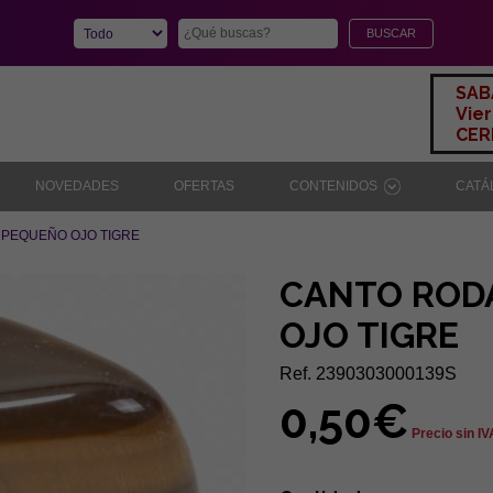
SAB
Vier
CERR
NOVEDADES
OFERTAS
CONTENIDOS
CAT
PEQUEÑO OJO TIGRE
CANTO ROD
OJO TIGRE
Ref. 2390303000139S
0,50€
Precio sin IV