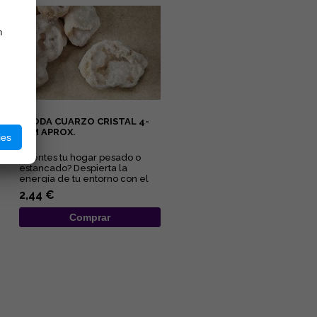
n
GEODA CUARZO CRISTAL 4-
6CM APROX.
ies
¿Sientes tu hogar pesado o
estancado? Despierta la
energía de tu entorno con el
sanador maestro de la
2,44 €
naturale...
Comprar