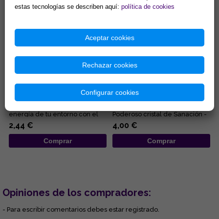
estas tecnologías se describen aquí:
política de cookies
Aceptar cookies
Rechazar cookies
GEODA CUARZO CRISTAL 4-
PULSERA ELASTICA BOLA
6CM APROX.
4MM CUARZO CRISTAL
Configurar cookies
¿Sientes tu hogar pesado o
¿En qué puede ayudarte la
estancado? Despierta la
piedra CUARZO CRISTAL? -
energía de tu entorno con el
Poderoso cristal de Sanación -
sanador maestro de la
Limpia y purifica a nivel ...
2,44 €
4,00 €
naturale...
Comprar
Comprar
Opiniones de los compradores:
- Para escribir comentarios debes estar registrado.