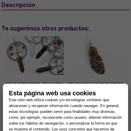
Descripción
Te sugerimos otros productos:
COLGANTE ARBOL DE LA VIDA
COLGANTE OJO DE TIGRE EN
7 CHAKRAS Y PUNTA MINERAL
BRUTO ENVUELTO EN
Esta página web usa cookies
(MINERALES SURTIDOS)
ALAMBRE 2X3CM
Lleva contigo un poderoso
El colgante ojo de tigre en
Este sitio web utiliza cookies y/o tecnologías similares que
amuleto de armonía y
bruto de es un mineral
almacenan y recuperan información cuando navegas. En general,
protección que combina la
protector que repele la
estas tecnologías pueden servir para finalidades muy diversas,
fuerza de la naturaleza con el
negatividad, potencia la fuerza
5,90 €
2,44 €
poder ...
de ...
como, por ejemplo, reconocerte como usuario, obtener información
sobre tus hábitos de navegación, o personalizar la forma en que
Comprar
Comprar
se muestra el contenido. Los usos concretos que hacemos de