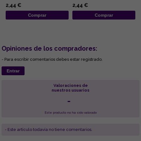
negatividad, potencia la fuerza
sanador maestro de la
2,44 €
2,44 €
de ...
naturale...
Comprar
Comprar
Opiniones de los compradores:
- Para escribir comentarios debes estar registrado.
Entrar
Valoraciones de
nuestros usuarios
-
Este producto no ha sido valorado
- Este articulo todavía no tiene comentarios.