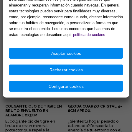
almacenan y recuperan información cuando navegas. En general,
estas tecnologías pueden servir para finalidades muy diversas,
DISCO DE SELENITA
COLGANTE ARBOL DE LA VIDA
como, por ejemplo, reconocerte como usuario, obtener información
GRABADO. MODELOS
7 CHAKRAS Y PUNTA MINERAL
sobre tus hábitos de navegación, o personalizar la forma en que
SURTIDOS (15 cm.)
(MINERALES SURTIDOS)
se muestra el contenido. Los usos concretos que hacemos de
Gran capacidad para la
Lleva contigo un poderoso
limpieza de minerales y
amuleto de armonía y
estas tecnologías se describen aquí:
política de cookies
energias negativas.
protección que combina la
Propiedades purificantes y
fuerza de la naturaleza con el
7,90 €
5,90 €
protectoras....
poder ...
Aceptar cookies
Comprar
Comprar
Rechazar cookies
Configurar cookies
COLGANTE OJO DE TIGRE EN
GEODA CUARZO CRISTAL 4-
BRUTO ENVUELTO EN
6CM APROX.
ALAMBRE 2X3CM
El colgante ojo de tigre en
¿Sientes tu hogar pesado o
bruto de es un mineral
estancado? Despierta la
protector que repele la
energía de tu entorno con el