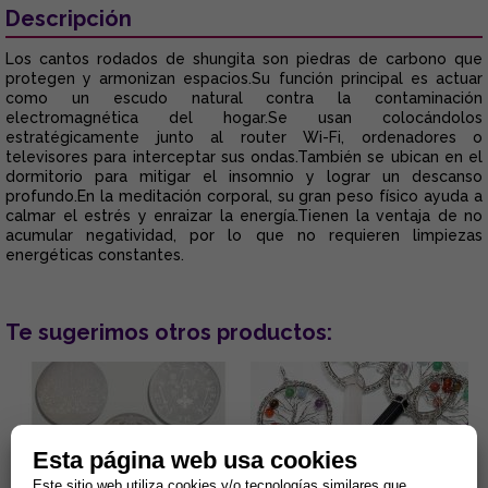
Descripción
Los cantos rodados de shungita son piedras de carbono que
protegen y armonizan espacios.Su función principal es actuar
como un escudo natural contra la contaminación
electromagnética del hogar.Se usan colocándolos
estratégicamente junto al router Wi-Fi, ordenadores o
televisores para interceptar sus ondas.También se ubican en el
dormitorio para mitigar el insomnio y lograr un descanso
profundo.En la meditación corporal, su gran peso físico ayuda a
calmar el estrés y enraizar la energía.Tienen la ventaja de no
acumular negatividad, por lo que no requieren limpiezas
energéticas constantes.
Te sugerimos otros productos:
Esta página web usa cookies
Este sitio web utiliza cookies y/o tecnologías similares que