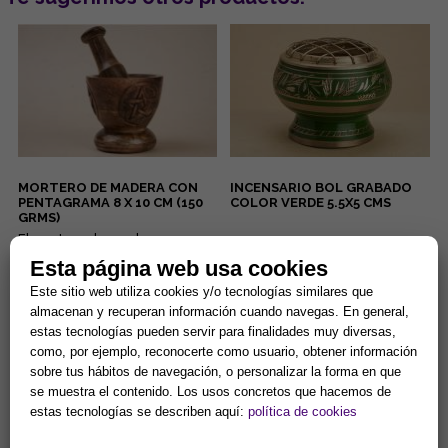
MORTERO DE MADERA CON
INCENSARIO BOL GRABADO
PENTAGRAMA 8 X 10 CM (150
COLOR VERDE 5.5X5 CMS
GRMS)
El mortero de madera con
...
pentagrama de 8 x 10 cm (150
Esta página web usa cookies
gramos) es una herramienta
esotérica para el uso en alta...
14,90 €
13,94 €
Este sitio web utiliza cookies y/o tecnologías similares que
almacenan y recuperan información cuando navegas. En general,
Comprar
Comprar
estas tecnologías pueden servir para finalidades muy diversas,
como, por ejemplo, reconocerte como usuario, obtener información
sobre tus hábitos de navegación, o personalizar la forma en que
se muestra el contenido. Los usos concretos que hacemos de
estas tecnologías se describen aquí:
política de cookies