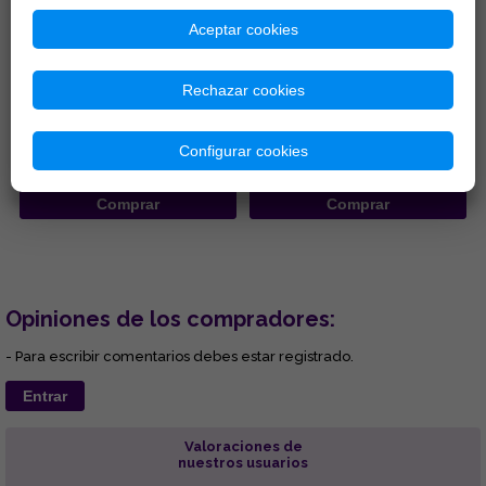
Aceptar cookies
INCENSARIO MADERA
INCENSARIOS DE MADERA 25,5
REDONDO 10X11CM
CM
Rechazar cookies
...
...
Configurar cookies
15,40 € =
10,78 €
1,04 €
Comprar
Comprar
Opiniones de los compradores:
- Para escribir comentarios debes estar registrado.
Entrar
Valoraciones de
nuestros usuarios