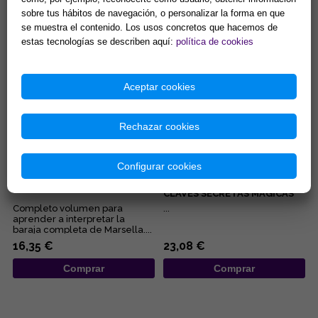
embarazo, de los negocios,
manuales para iniciarnos en las
sobre tus hábitos de navegación, o personalizar la forma en que
del pleito, de la salud... Éstas...
diferentes disciplinas
15,38 €
9,62 €
se muestra el contenido. Los usos concretos que hacemos de
esotérica...
estas tecnologías se describen aquí:
política de cookies
Comprar
Comprar
Aceptar cookies
Rechazar cookies
Configurar cookies
EL TAROT DE MARSELLA, AL
TAROT DE MARSELLA:
DESCUBIERTO
SIMBOLOGÍA DINÁMICA Y
CLAVES SECRETAS MÁGICAS
Completo volumen para
...
aprender a interpretar la
baraja completa de Marsella....
16,35 €
23,08 €
Comprar
Comprar