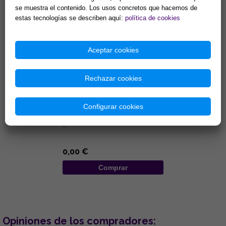
se muestra el contenido. Los usos concretos que hacemos de
Comprar
Comprar
estas tecnologías se describen aquí:
política de cookies
Aceptar cookies
Rechazar cookies
FILM PP 19X66
Configurar cookies
TRANSPARENTE
...
0,00 €
Comprar
Opiniones de los compradores: