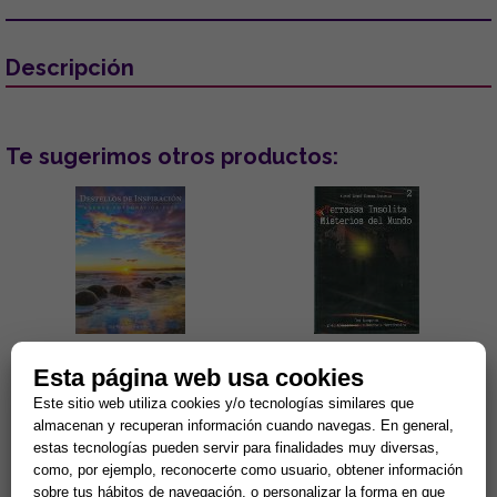
Descripción
Te sugerimos otros productos:
DESTELLOS DE INSPIRACIÓN:
TERRASSA INSÓLITA Y
Esta página web usa cookies
AGENDA FOTOGRÁFICA 2026
MISTERIOS DEL MUNDO (DVD)
Este sitio web utiliza cookies y/o tecnologías similares que
Con selección de escritos de
El investigador Miguel Ángel
almacenan y recuperan información cuando navegas. En general,
Paramahansa Yogananda...
Segura nos conduce hasta
estas tecnologías pueden servir para finalidades muy diversas,
Terrassa para mostrarnos
como, por ejemplo, reconocerte como usuario, obtener información
algunos de sus puntos más
15,34 €
3,81 €
inqui...
sobre tus hábitos de navegación, o personalizar la forma en que