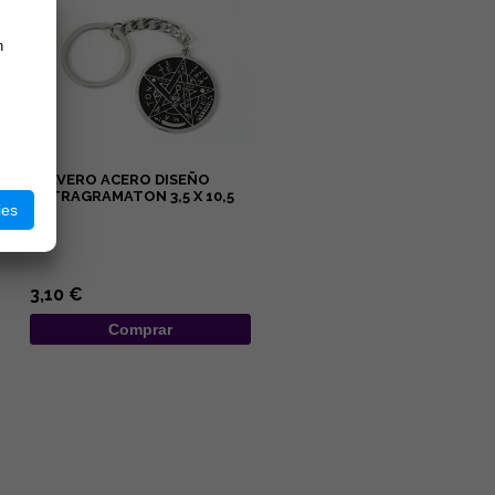
n
LLAVERO ACERO DISEÑO
TETRAGRAMATON 3,5 X 10,5
ies
CM
...
3,10 €
Comprar