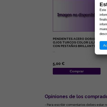
Es
Este 
infor
final
infor
muest
descr
PENDIENTES ACERO DORADO
OJOS TURCOS COLOR LILA
Ac
CON PESTAÑAS BRILLANTES
...
5,00 €
Comprar
Opiniones de los comprad
- Para escribir comentarios debes estar r