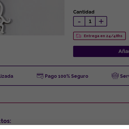
Cantidad
-
+
Entrega en 24/48hs
lizada
Pago 100% Seguro
Ser
tos: