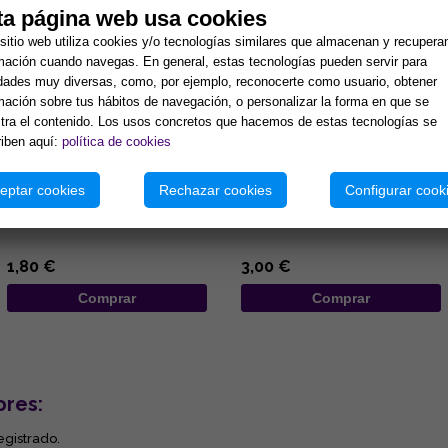
ta página web usa cookies
sitio web utiliza cookies y/o tecnologías similares que almacenan y recupera
mación cuando navegas. En general, estas tecnologías pueden servir para
idades muy diversas, como, por ejemplo, reconocerte como usuario, obtener
mación sobre tus hábitos de navegación, o personalizar la forma en que se
ra el contenido. Los usos concretos que hacemos de estas tecnologías se
iben aquí:
política de cookies
COLGANTE DE MADERA
COLGANTE DE MADERA
DISEÑO ELEFANTE DE
DISEÑO MANO DE FATIMA DE
eptar cookies
Rechazar cookies
Configurar cook
COLORES Y OJO TURCO
COLORES Y OJOS TURCOS
6.5x19CM
7x25CM
...
...
1,80 €
3,00 €
Comprar
Comprar
ores:
egistrado.