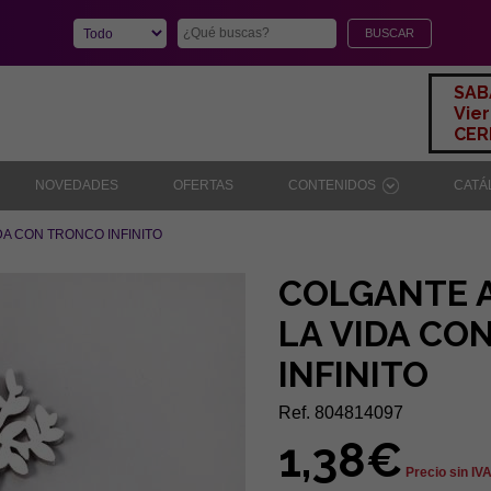
SAB
Vier
CERR
NOVEDADES
OFERTAS
CONTENIDOS
CAT
DA CON TRONCO INFINITO
COLGANTE 
LA VIDA CO
INFINITO
Ref. 804814097
1,38€
Precio sin IV