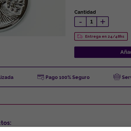
Cantidad
-
+
Entrega en 24/48hs
lizada
Pago 100% Seguro
Ser
tos: