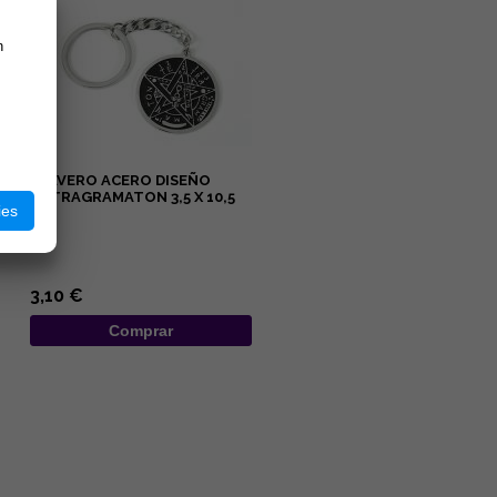
n
LLAVERO ACERO DISEÑO
TETRAGRAMATON 3,5 X 10,5
ies
CM
...
3,10 €
Comprar