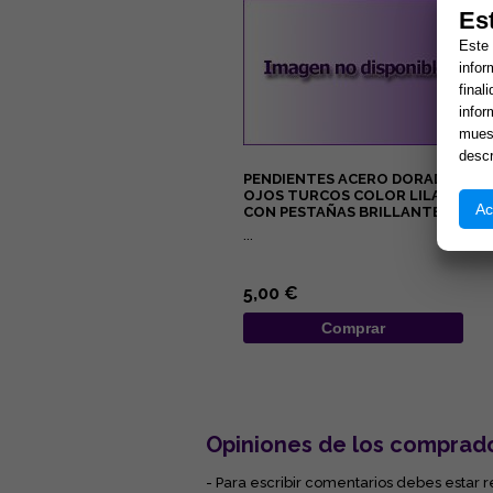
Es
Este 
infor
final
infor
muest
descr
PENDIENTES ACERO DORADO
OJOS TURCOS COLOR LILA
Ac
CON PESTAÑAS BRILLANTES
...
5,00 €
Comprar
Opiniones de los comprad
- Para escribir comentarios debes estar r