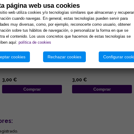
ta página web usa cookies
sitio web utiliza cookies y/o tecnologías similares que almacenan y recupera
mación cuando navegas. En general, estas tecnologías pueden servir para
idades muy diversas, como, por ejemplo, reconocerte como usuario, obtener
mación sobre tus hábitos de navegación, o personalizar la forma en que se
ra el contenido. Los usos concretos que hacemos de estas tecnologías se
iben aquí:
política de cookies
COLGANTE DE MADERA
COLGANTE DE MADERA
DISEÑO ELEFANTE DE
DISEÑO MANO DE FATIMA DE
eptar cookies
Rechazar cookies
Configurar cook
COLORES Y OJO TURCO
COLORES Y OJOS TURCOS
6.5x19CM
7x25CM
...
...
3,00 €
3,00 €
Comprar
Comprar
ores:
egistrado.