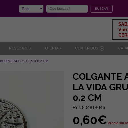
SAB
Vier
CERR
NOVEDADES
OFERTAS
CONTENIDOS
CAT
 GRUESO 2,5 X 3,5 X 0.2 CM
COLGANTE 
LA VIDA GRUE
0.2 CM
Ref. 804814046
0,60€
Precio sin I