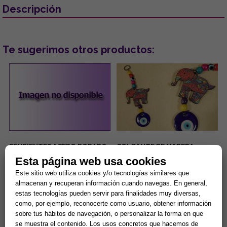
Descripción
Te sugerimos otros productos:
PENDIENTES ACERO DORADO
COLGANTE DE MADERA
OJOS TURCOS COLOR LILA
DISEÑO ELEFANTE DE
Esta página web usa cookies
CON PESTAÑAS BRILLANTES
COLORES Y OJO TURCO
6.5x19CM
...
...
Este sitio web utiliza cookies y/o tecnologías similares que
almacenan y recuperan información cuando navegas. En general,
estas tecnologías pueden servir para finalidades muy diversas,
5,00 €
1,80 €
como, por ejemplo, reconocerte como usuario, obtener información
sobre tus hábitos de navegación, o personalizar la forma en que
Comprar
Comprar
se muestra el contenido. Los usos concretos que hacemos de