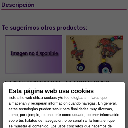
Descripción
Te sugerimos otros productos:
PENDIENTES ACERO DORADO
COLGANTE DE MADERA
OJOS TURCOS COLOR LILA
DISEÑO ELEFANTE DE
Esta página web usa cookies
CON PESTAÑAS BRILLANTES
COLORES Y OJO TURCO
6.5x19CM
...
...
Este sitio web utiliza cookies y/o tecnologías similares que
almacenan y recuperan información cuando navegas. En general,
estas tecnologías pueden servir para finalidades muy diversas,
5,00 €
1,80 €
como, por ejemplo, reconocerte como usuario, obtener información
sobre tus hábitos de navegación, o personalizar la forma en que
Comprar
Comprar
se muestra el contenido. Los usos concretos que hacemos de