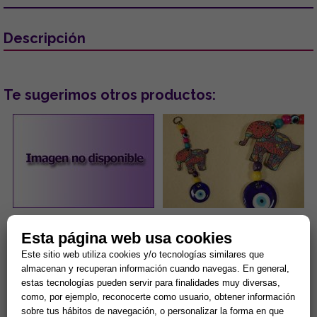
Descripción
Te sugerimos otros productos:
PENDIENTES ACERO DORADO
COLGANTE DE MADERA
Esta página web usa cookies
OJOS TURCOS COLOR LILA
DISEÑO ELEFANTE DE
CON PESTAÑAS BRILLANTES
COLORES Y OJO TURCO
Este sitio web utiliza cookies y/o tecnologías similares que
6.5x19CM
...
...
almacenan y recuperan información cuando navegas. En general,
estas tecnologías pueden servir para finalidades muy diversas,
como, por ejemplo, reconocerte como usuario, obtener información
5,00 €
1,80 €
sobre tus hábitos de navegación, o personalizar la forma en que