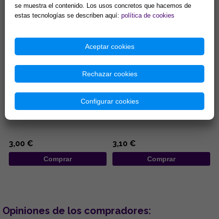
Comprar
Comprar
se muestra el contenido. Los usos concretos que hacemos de
estas tecnologías se describen aquí:
política de cookies
Aceptar cookies
Rechazar cookies
COLGANTE DE MADERA
LLAVERO ACERO DISEÑO
DISEÑO MANO DE FATIMA DE
TETRAGRAMATON 3,5 X 10,5
Configurar cookies
COLORES Y OJOS TURCOS
CM
7x25CM
...
...
3,00 €
3,10 €
Comprar
Comprar
Opiniones de los compradores: