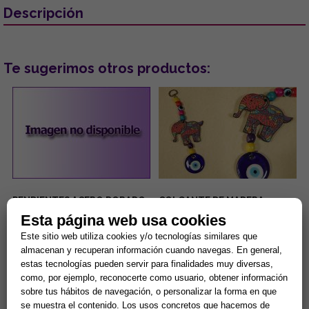
Descripción
Te sugerimos otros productos:
PENDIENTES ACERO DORADO
COLGANTE DE MADERA
OJOS TURCOS COLOR LILA
DISEÑO ELEFANTE DE
Esta página web usa cookies
CON PESTAÑAS BRILLANTES
COLORES Y OJO TURCO
6.5x19CM
...
...
Este sitio web utiliza cookies y/o tecnologías similares que
almacenan y recuperan información cuando navegas. En general,
estas tecnologías pueden servir para finalidades muy diversas,
5,00 €
1,80 €
como, por ejemplo, reconocerte como usuario, obtener información
sobre tus hábitos de navegación, o personalizar la forma en que
Comprar
Comprar
se muestra el contenido. Los usos concretos que hacemos de