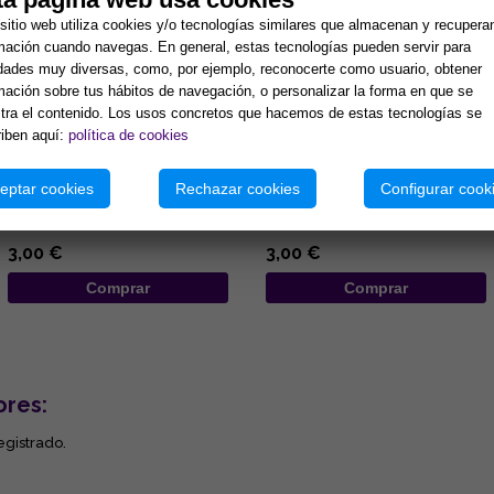
sitio web utiliza cookies y/o tecnologías similares que almacenan y recupera
mación cuando navegas. En general, estas tecnologías pueden servir para
idades muy diversas, como, por ejemplo, reconocerte como usuario, obtener
mación sobre tus hábitos de navegación, o personalizar la forma en que se
ra el contenido. Los usos concretos que hacemos de estas tecnologías se
iben aquí:
política de cookies
COLGANTE DE MADERA
COLGANTE DE MADERA
DISEÑO ELEFANTE DE
DISEÑO MANO DE FATIMA DE
COLORES Y OJO TURCO
COLORES Y OJOS TURCOS
eptar cookies
6.5x19CM
Rechazar cookies
7x25CM
Configurar cook
...
...
3,00 €
3,00 €
Comprar
Comprar
ores:
egistrado.