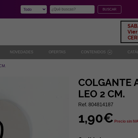
SAB
Vier
CERR
NOVEDADES
OFERTAS
CONTENIDOS
CAT
CM.
COLGANTE 
LEO 2 CM.
Ref. 804814187
1,90€
Precio sin IV