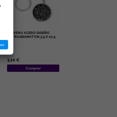
n
LLAVERO ACERO DISEÑO
TETRAGRAMATON 3,5 X 10,5
CM
ies
...
3,10 €
Comprar