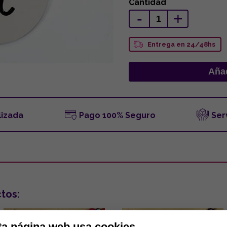
Cantidad
-
+
Entrega en 24/48hs
lizada
Pago 100% Seguro
Ser
tos:
ta página web usa cookies