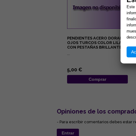
Este 
infor
final
infor
muest
descr
PENDIENTES ACERO DORADO
OJOS TURCOS COLOR LILA
CON PESTAÑAS BRILLANTES
Ac
...
5,00 €
Comprar
Opiniones de los comprad
- Para escribir comentarios debes estar r
Entrar