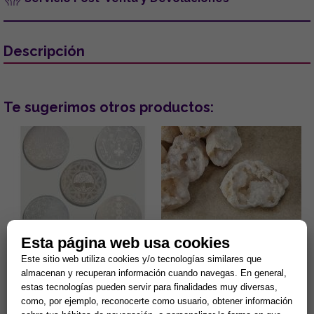
Descripción
Te sugerimos otros productos:
Esta página web usa cookies
DISCO DE SELENITA
GEODA CUARZO CRISTAL 4-
GRABADO. MODELOS
6CM APROX.
Este sitio web utiliza cookies y/o tecnologías similares que
SURTIDOS (15 cm.)
almacenan y recuperan información cuando navegas. En general,
Gran capacidad para la
¿Sientes tu hogar pesado o
estas tecnologías pueden servir para finalidades muy diversas,
limpieza de minerales y
estancado? Despierta la
energias negativas.
energía de tu entorno con el
como, por ejemplo, reconocerte como usuario, obtener información
Propiedades purificantes y
sanador maestro de la
7,90 €
2,44 €