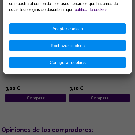
Comprar
Comprar
se muestra el contenido. Los usos concretos que hacemos de
estas tecnologías se describen aquí:
política de cookies
Aceptar cookies
Rechazar cookies
COLGANTE DE MADERA
LLAVERO ACERO DISEÑO
DISEÑO MANO DE FATIMA DE
TETRAGRAMATON 3,5 X 10,5
Configurar cookies
COLORES Y OJOS TURCOS
CM
7x25CM
...
...
3,00 €
3,10 €
Comprar
Comprar
Opiniones de los compradores: