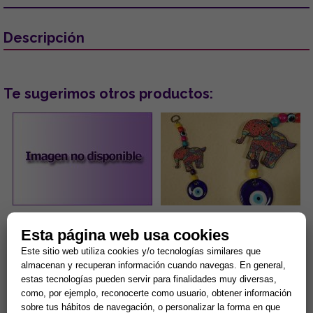
Descripción
Te sugerimos otros productos:
PENDIENTES ACERO DORADO
COLGANTE DE MADERA
Esta página web usa cookies
OJOS TURCOS COLOR LILA
DISEÑO ELEFANTE DE
CON PESTAÑAS BRILLANTES
COLORES Y OJO TURCO
Este sitio web utiliza cookies y/o tecnologías similares que
6.5x19CM
...
...
almacenan y recuperan información cuando navegas. En general,
estas tecnologías pueden servir para finalidades muy diversas,
como, por ejemplo, reconocerte como usuario, obtener información
5,00 €
1,80 €
sobre tus hábitos de navegación, o personalizar la forma en que