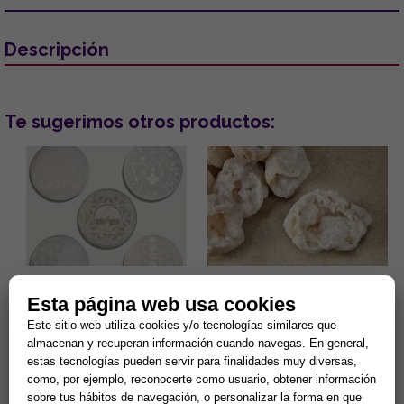
Descripción
Te sugerimos otros productos:
DISCO DE SELENITA
GEODA CUARZO CRISTAL 4-
Esta página web usa cookies
GRABADO. MODELOS
6CM APROX.
SURTIDOS (15 cm.)
Este sitio web utiliza cookies y/o tecnologías similares que
Gran capacidad para la
¿Sientes tu hogar pesado o
almacenan y recuperan información cuando navegas. En general,
limpieza de minerales y
estancado? Despierta la
estas tecnologías pueden servir para finalidades muy diversas,
energias negativas.
energía de tu entorno con el
como, por ejemplo, reconocerte como usuario, obtener información
Propiedades purificantes y
sanador maestro de la
7,90 €
2,44 €
protectoras....
naturale...
sobre tus hábitos de navegación, o personalizar la forma en que