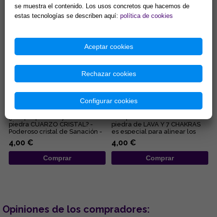
se muestra el contenido. Los usos concretos que hacemos de
Comprar
Comprar
estas tecnologías se describen aquí:
política de cookies
Aceptar cookies
Rechazar cookies
PULSERA ELASTICA BOLA
PULSERA ELASTICA BOLA
4MM CUARZO CRISTAL
8MM LAVA Y 7 CHAKRAS
Configurar cookies
¿En qué puede ayudarte la
Este poderoso brazalete de
piedra CUARZO CRISTAL? -
piedra de LAVA Y 7 CHAKRAS
Poderoso cristal de Sanación -
es especial para alinear los
Limpia y purifica a nivel ...
centros energéticos corpora...
4,00 €
4,00 €
Comprar
Comprar
Opiniones de los compradores: