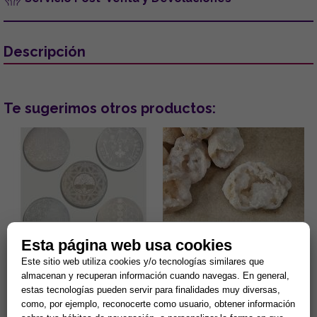
Descripción
Te sugerimos otros productos:
Esta página web usa cookies
DISCO DE SELENITA
GEODA CUARZO CRISTAL 4-
GRABADO. MODELOS
6CM APROX.
Este sitio web utiliza cookies y/o tecnologías similares que
SURTIDOS (15 cm.)
almacenan y recuperan información cuando navegas. En general,
Gran capacidad para la
¿Sientes tu hogar pesado o
estas tecnologías pueden servir para finalidades muy diversas,
limpieza de minerales y
estancado? Despierta la
energias negativas.
energía de tu entorno con el
como, por ejemplo, reconocerte como usuario, obtener información
Propiedades purificantes y
sanador maestro de la
7,90 €
2,44 €