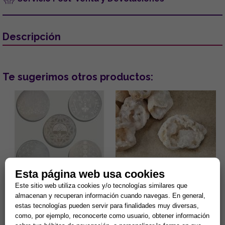
Descripción
Te sugerimos otros productos:
Esta página web usa cookies
DISCO DE SELENITA
GEODA CUARZO CRISTAL 4-
GRABADO. MODELOS
6CM APROX.
Este sitio web utiliza cookies y/o tecnologías similares que
SURTIDOS (15 cm.)
almacenan y recuperan información cuando navegas. En general,
Gran capacidad para la
¿Sientes tu hogar pesado o
estas tecnologías pueden servir para finalidades muy diversas,
limpieza de minerales y
estancado? Despierta la
energias negativas.
energía de tu entorno con el
como, por ejemplo, reconocerte como usuario, obtener información
Propiedades purificantes y
sanador maestro de la
7,90 €
2,44 €