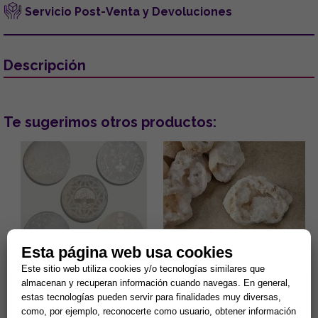
Servicio Post-Venta y Devoluciones
Descripción
Te sugerimos otros productos:
Esta página web usa cookies
DISCO DE SELENITA
GEODA CUARZO CRISTAL 4-
GRABADO. MODELOS
6CM APROX.
Este sitio web utiliza cookies y/o tecnologías similares que
SURTIDOS (15 cm.)
almacenan y recuperan información cuando navegas. En general,
Gran capacidad para la
¿Sientes tu hogar pesado o
estas tecnologías pueden servir para finalidades muy diversas,
limpieza de minerales y
estancado? Despierta la
como, por ejemplo, reconocerte como usuario, obtener información
energias negativas.
energía de tu entorno con el