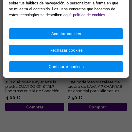
Propiedades purificantes y
sanador maestro de la
sobre tus hábitos de navegación, o personalizar la forma en que
7,90 €
2,44 €
protectoras....
naturale...
se muestra el contenido. Los usos concretos que hacemos de
Comprar
Comprar
estas tecnologías se describen aquí:
política de cookies
Aceptar cookies
Rechazar cookies
Configurar cookies
PULSERA ELASTICA BOLA
PULSERA ELASTICA BOLA
4MM CUARZO CRISTAL
8MM LAVA Y 7 CHAKRAS
¿En qué puede ayudarte la
Este poderoso brazalete de
piedra CUARZO CRISTAL? -
piedra de LAVA Y 7 CHAKRAS
Poderoso cristal de Sanación -
es especial para alinear los
Limpia y purifica a nivel ...
centros energéticos corpora...
4,00 €
2,50 €
Comprar
Comprar