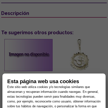
Descripción
Te sugerimos otros productos:
PENDIENTES ACERO DORADO
COLGANTE ACERO 3º CHAKRA
Esta página web usa cookies
OJOS TURCOS COLOR LILA
MANIPURA PLEXO SOLAR.
CON PESTAÑAS BRILLANTES
(PARA DONUT)
Este sitio web utiliza cookies y/o tecnologías similares que
...
Manipura, chakra del ombligo,
almacenan y recuperan información cuando navegas. En general,
chakra del plexo solar: Se
estas tecnologías pueden servir para finalidades muy diversas,
encuentra en la parte superior
como, por ejemplo, reconocerte como usuario, obtener información
del abdomen en la zona...
5,00 €
8,42 €
sobre tus hábitos de navegación, o personalizar la forma en que