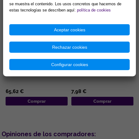
se muestra el contenido. Los usos concretos que hacemos de
Comprar
Comprar
estas tecnologías se describen aquí:
política de cookies
Aceptar cookies
Rechazar cookies
COLGANTE PLATA MISU-
COLGANTE ACERO LOBO
DOMOE ZIRCONITAS
AULLANDO SOBRE LUNA CON
Configurar cookies
PENTACULO ENTRELAZADO
...
...
65,62 €
7,98 €
Comprar
Comprar
Opiniones de los compradores: