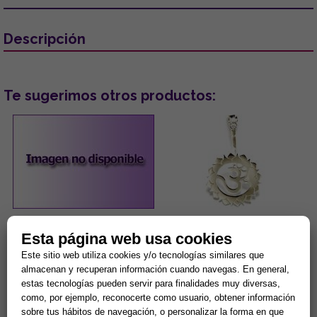
Descripción
Te sugerimos otros productos:
PENDIENTES ACERO DORADO
COLGANTE ACERO 3º CHAKRA
Esta página web usa cookies
OJOS TURCOS COLOR LILA
MANIPURA PLEXO SOLAR.
CON PESTAÑAS BRILLANTES
(PARA DONUT)
Este sitio web utiliza cookies y/o tecnologías similares que
...
Manipura, chakra del ombligo,
almacenan y recuperan información cuando navegas. En general,
chakra del plexo solar: Se
estas tecnologías pueden servir para finalidades muy diversas,
encuentra en la parte superior
como, por ejemplo, reconocerte como usuario, obtener información
del abdomen en la zona...
5,00 €
8,42 €
sobre tus hábitos de navegación, o personalizar la forma en que