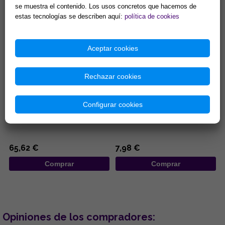
se muestra el contenido. Los usos concretos que hacemos de
Comprar
Comprar
estas tecnologías se describen aquí:
política de cookies
Aceptar cookies
Rechazar cookies
COLGANTE PLATA MISU-
COLGANTE ACERO LOBO
DOMOE ZIRCONITAS
AULLANDO SOBRE LUNA CON
Configurar cookies
PENTACULO ENTRELAZADO
...
...
65,62 €
7,98 €
Comprar
Comprar
Opiniones de los compradores: