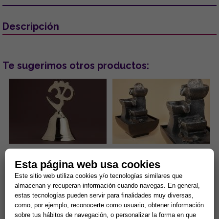
Descripción
Te sugerimos otros productos:
CAMPANA DORADA SIMBOLO
FUENTE RESINA DE CUENCOS
Esta página web usa cookies
OM 5 X 10 CM
Y BOLA 12.5x20CM
Este sitio web utiliza cookies y/o tecnologías similares que
Om es el mantra hindú más
Una fuente no solo es un
almacenan y recuperan información cuando navegas. En general,
importante para la unión con lo
elemento de decoración:
estas tecnologías pueden servir para finalidades muy diversas,
absoluto. Simboliza la esencia
disponer de agua en
como, por ejemplo, reconocerte como usuario, obtener información
de todos los seres. O...
movimiento en tu casa o
7,50 €
21,68 € =
15,18 €
negocio es una ma...
sobre tus hábitos de navegación, o personalizar la forma en que