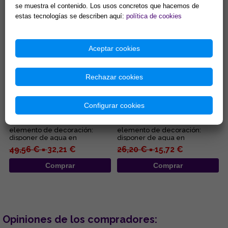
Comprar
Comprar
se muestra el contenido. Los usos concretos que hacemos de
estas tecnologías se describen aquí:
política de cookies
Aceptar cookies
Rechazar cookies
FUENTE RESINA BUNDA
FUENTE RESINA BUDA
MONJE EN FLOR DE LOTO
MEDITACION 16x20CM
Configurar cookies
GRANDE 25X25CM
Una fuente no solo es un
Una fuente no solo es un
elemento de decoración:
elemento de decoración:
disponer de agua en
disponer de agua en
movimiento en tu casa o
movimiento en tu casa o
49,56 € =
32,21 €
26,20 € =
15,72 €
negocio es una ma...
negocio es una ma...
Comprar
Comprar
Opiniones de los compradores: