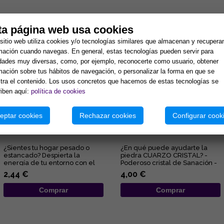
tos:
ta página web usa cookies
sitio web utiliza cookies y/o tecnologías similares que almacenan y recupera
mación cuando navegas. En general, estas tecnologías pueden servir para
idades muy diversas, como, por ejemplo, reconocerte como usuario, obtener
mación sobre tus hábitos de navegación, o personalizar la forma en que se
ra el contenido. Los usos concretos que hacemos de estas tecnologías se
iben aquí:
política de cookies
eptar cookies
Rechazar cookies
Configurar cook
GEODA CUARZO CRISTAL 4-
PULSERA ELASTICA BOLA
6CM APROX.
4MM CUARZO CRISTAL
¿Sientes tu hogar pesado o
¿En qué puede ayudarte la
estancado? Despierta la
piedra CUARZO CRISTAL? -
energía de tu entorno con el
Poderoso cristal de Sanación -
sanador maestro de la
Limpia y purifica a nivel ...
2,44 €
4,00 €
naturale...
Comprar
Comprar