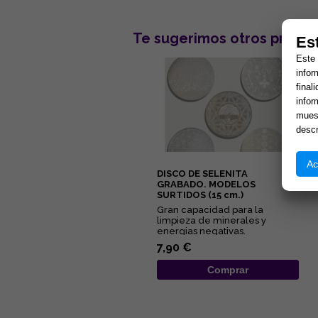
Te sugerimos otros produc
Es
Este 
infor
final
infor
muest
descr
Ac
DISCO DE SELENITA
GRABADO. MODELOS
SURTIDOS (15 cm.)
Gran capacidad para la
limpieza de minerales y
energias negativas.
Propiedades purificantes y
7,90 €
protectoras....
Comprar