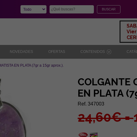
SAB
Vier
CERR
NOVEDADES
OFERTAS
CONTENIDOS
CAT
ISTA EN PLATA (7gr a 15gr aprox.).
COLGANTE 
EN PLATA (7g
Ref. 347003
24,60€ =