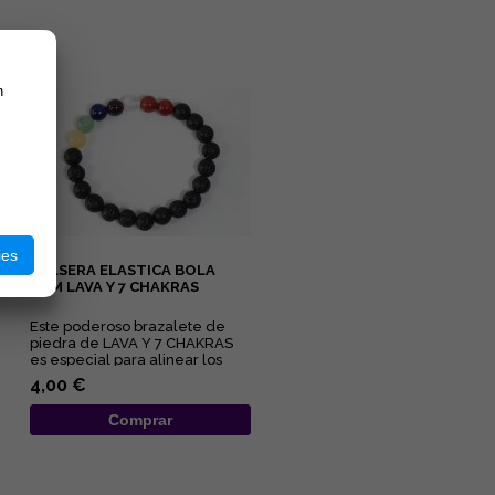
n
ies
PULSERA ELASTICA BOLA
8MM LAVA Y 7 CHAKRAS
Este poderoso brazalete de
piedra de LAVA Y 7 CHAKRAS
es especial para alinear los
centros energéticos corpora...
4,00 €
Comprar