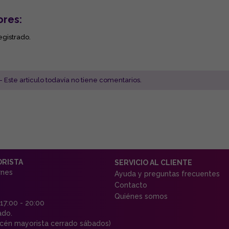
ores:
egistrado.
- Este articulo todavía no tiene comentarios.
ORISTA
SERVICIO AL CLIENTE
rnes
Ayuda y preguntas frecuentes
Contacto
Quiénes somos
 17:00 - 20:00
ado.
én mayorista cerrado sábados)