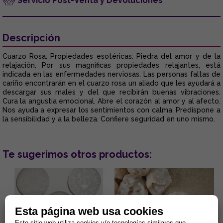
Servicio Post-Venta y Devoluciones
Descripción
Cuarzo Rosa. Propiedades esotéricas: Piedra del amor y de la
relajación. Por sus magníficas propiedades relajantes, está
indicada en las enfermedades nerviosas. Las personas faltas de
cariño encontrarán en el cuarzo rosa un aliado que les ayudará a
descargar sus males y del que recibirán buenas vibraciones.
Cura la angustia emocional. Abre el corazón al amor y al afecto.
Nos ayuda a expresar los sentimientos con calma. Predispone a
la sensibilidad y a la belleza. Confiere seguridad en uno mismo.
Te sugerimos otros productos:
Esta página web usa cookies
Este sitio web utiliza cookies y/o tecnologías similares que