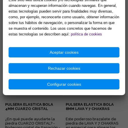
almacenan y recuperan información cuando navegas. En general,
estas tecnologías pueden servir para finalidades muy diversas,
DISCO DE SELENITA
GEODA CUARZO CRISTAL 4-
como, por ejemplo, reconocerte como usuario, obtener información
GRABADO. MODELOS
6CM APROX.
sobre tus hábitos de navegación, o personalizar la forma en que
SURTIDOS (15 cm.)
se muestra el contenido. Los usos concretos que hacemos de
Gran capacidad para la
¿Sientes tu hogar pesado o
limpieza de minerales y
estancado? Despierta la
estas tecnologías se describen aquí:
política de cookies
energias negativas.
energía de tu entorno con el
Propiedades purificantes y
sanador maestro de la
7,90 €
2,44 €
protectoras....
naturale...
Aceptar cookies
Comprar
Comprar
Rechazar cookies
Configurar cookies
PULSERA ELASTICA BOLA
PULSERA ELASTICA BOLA
4MM CUARZO CRISTAL
8MM LAVA Y 7 CHAKRAS
¿En qué puede ayudarte la
Este poderoso brazalete de
piedra CUARZO CRISTAL? -
piedra de LAVA Y 7 CHAKRAS
Poderoso cristal de Sanación -
es especial para alinear los