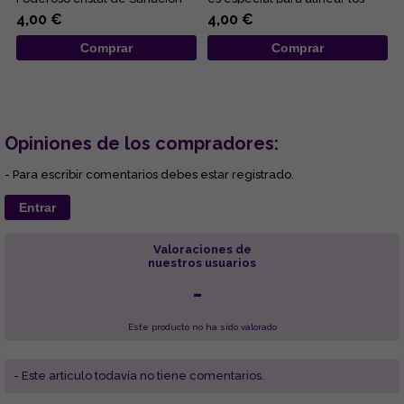
Limpia y purifica a nivel ...
centros energéticos corpora...
4,00 €
4,00 €
Comprar
Comprar
Opiniones de los compradores:
- Para escribir comentarios debes estar registrado.
Entrar
Valoraciones de
nuestros usuarios
-
Este producto no ha sido valorado
- Este articulo todavía no tiene comentarios.