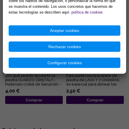
7,90 €
2,44 €
sobre tus hábitos de navegación, o personalizar la forma en que
protectoras....
naturale...
se muestra el contenido. Los usos concretos que hacemos de
Comprar
Comprar
estas tecnologías se describen aquí:
política de cookies
Aceptar cookies
Rechazar cookies
PULSERA ELASTICA BOLA
PULSERA ELASTICA BOLA
Configurar cookies
4MM CUARZO CRISTAL
8MM LAVA Y 7 CHAKRAS
¿En qué puede ayudarte la
Este poderoso brazalete de
piedra CUARZO CRISTAL? -
piedra de LAVA Y 7 CHAKRAS
Poderoso cristal de Sanación -
es especial para alinear los
Limpia y purifica a nivel ...
centros energéticos corpora...
4,00 €
2,50 €
Comprar
Comprar