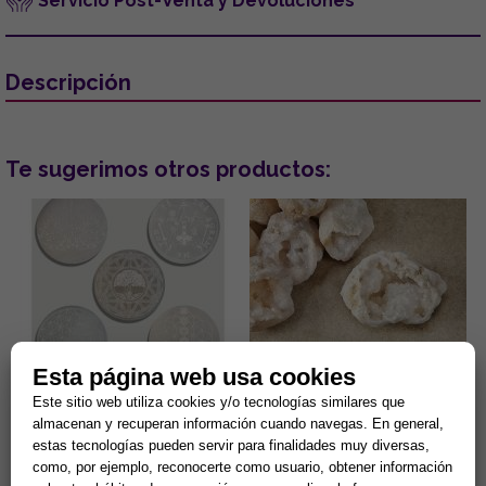
Servicio Post-Venta y Devoluciones
Descripción
Te sugerimos otros productos:
Esta página web usa cookies
DISCO DE SELENITA
GEODA CUARZO CRISTAL 4-
GRABADO. MODELOS
6CM APROX.
Este sitio web utiliza cookies y/o tecnologías similares que
SURTIDOS (15 cm.)
almacenan y recuperan información cuando navegas. En general,
Gran capacidad para la
¿Sientes tu hogar pesado o
estas tecnologías pueden servir para finalidades muy diversas,
limpieza de minerales y
estancado? Despierta la
energias negativas.
energía de tu entorno con el
como, por ejemplo, reconocerte como usuario, obtener información
Propiedades purificantes y
sanador maestro de la