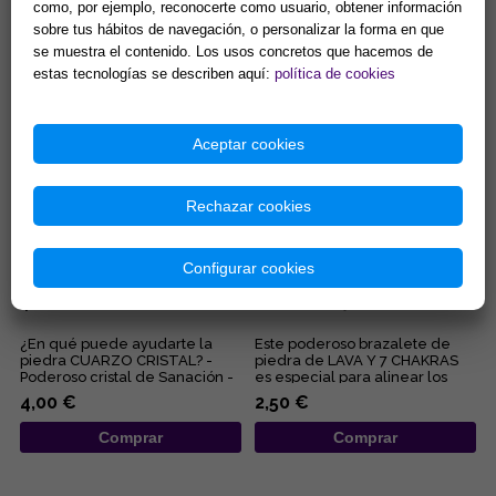
como, por ejemplo, reconocerte como usuario, obtener información
limpieza de minerales y
estancado? Despierta la
sobre tus hábitos de navegación, o personalizar la forma en que
energias negativas.
energía de tu entorno con el
Propiedades purificantes y
sanador maestro de la
se muestra el contenido. Los usos concretos que hacemos de
7,90 €
2,44 €
protectoras....
naturale...
estas tecnologías se describen aquí:
política de cookies
Comprar
Comprar
Aceptar cookies
Rechazar cookies
Configurar cookies
PULSERA ELASTICA BOLA
PULSERA ELASTICA BOLA
4MM CUARZO CRISTAL
8MM LAVA Y 7 CHAKRAS
¿En qué puede ayudarte la
Este poderoso brazalete de
piedra CUARZO CRISTAL? -
piedra de LAVA Y 7 CHAKRAS
Poderoso cristal de Sanación -
es especial para alinear los
Limpia y purifica a nivel ...
centros energéticos corpora...
4,00 €
2,50 €
Comprar
Comprar