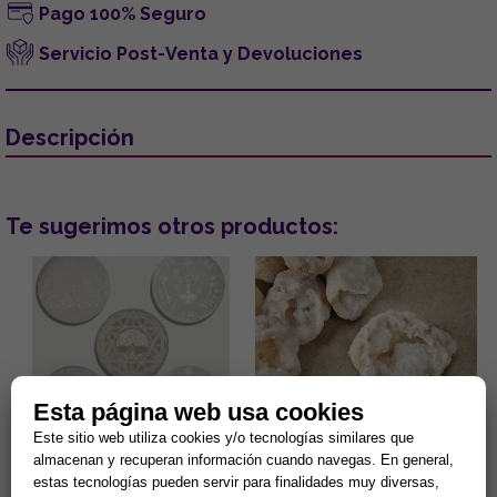
Pago 100% Seguro
Servicio Post-Venta y Devoluciones
Descripción
Te sugerimos otros productos:
Esta página web usa cookies
DISCO DE SELENITA
GEODA CUARZO CRISTAL 4-
Este sitio web utiliza cookies y/o tecnologías similares que
GRABADO. MODELOS
6CM APROX.
almacenan y recuperan información cuando navegas. En general,
SURTIDOS (15 cm.)
estas tecnologías pueden servir para finalidades muy diversas,
Gran capacidad para la
¿Sientes tu hogar pesado o