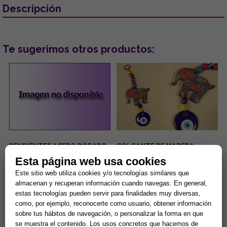
Descripción
Te sugerimos otros productos:
PENDIENTES ACERO DORADO
COLGANTE DE MADERA
OJOS TURCOS COLOR LILA
DISEÑO ELEFANTE DE
Esta página web usa cookies
CON PESTAÑAS BRILLANTES
COLORES Y OJO TURCO
6.5x19CM
...
...
Este sitio web utiliza cookies y/o tecnologías similares que
almacenan y recuperan información cuando navegas. En general,
estas tecnologías pueden servir para finalidades muy diversas,
5,00 €
3,00 €
como, por ejemplo, reconocerte como usuario, obtener información
sobre tus hábitos de navegación, o personalizar la forma en que
Comprar
Comprar
se muestra el contenido. Los usos concretos que hacemos de