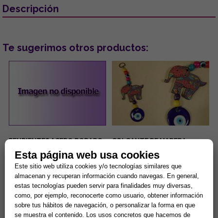
Descripción
Te sugerimos otros productos:
PENDIENTES ACERO DORADO
COLGANTE DE MADERA
OJOS TURCOS COLOR LILA
DISEÑO ELEFANTE DE
Esta página web usa cookies
CON PESTAÑAS BRILLANTES
COLORES Y OJO TURCO
6.5x19CM
...
...
Este sitio web utiliza cookies y/o tecnologías similares que
almacenan y recuperan información cuando navegas. En general,
estas tecnologías pueden servir para finalidades muy diversas,
5,00 €
1,80 €
como, por ejemplo, reconocerte como usuario, obtener información
sobre tus hábitos de navegación, o personalizar la forma en que
Comprar
Comprar
se muestra el contenido. Los usos concretos que hacemos de