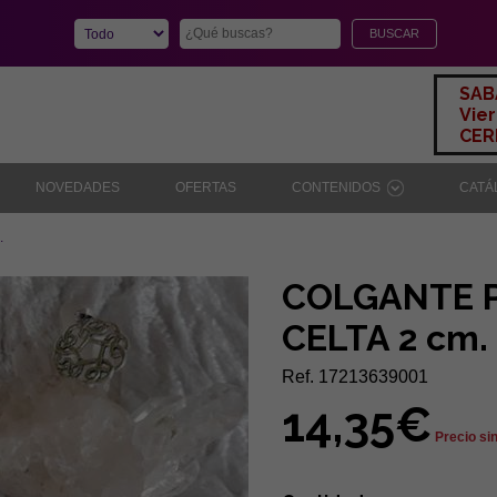
SAB
Vier
CERR
NOVEDADES
OFERTAS
CONTENIDOS
CAT
.
COLGANTE 
CELTA 2 cm.
Ref. 17213639001
14,35€
Precio si