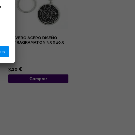
n
LLAVERO ACERO DISEÑO
TETRAGRAMATON 3,5 X 10,5
CM
ies
...
3,10 €
Comprar