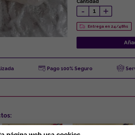
Cantidad
-
+
Entrega en 24/48hs
lizada
Pago 100% Seguro
Ser
tos:
ta página web usa cookies