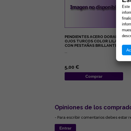
Este 
infor
final
infor
muest
descr
PENDIENTES ACERO DORADO
OJOS TURCOS COLOR LILA
CON PESTAÑAS BRILLANTES
Ac
...
5,00 €
Comprar
Opiniones de los comprad
- Para escribir comentarios debes estar r
Entrar