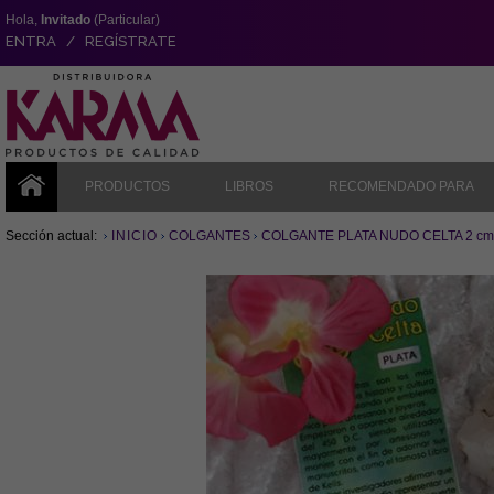
Hola,
Invitado
(Particular)
ENTRA / REGÍSTRATE
PRODUCTOS
LIBROS
RECOMENDADO PARA
Sección actual:
INICIO
COLGANTES
COLGANTE PLATA NUDO CELTA 2 cm