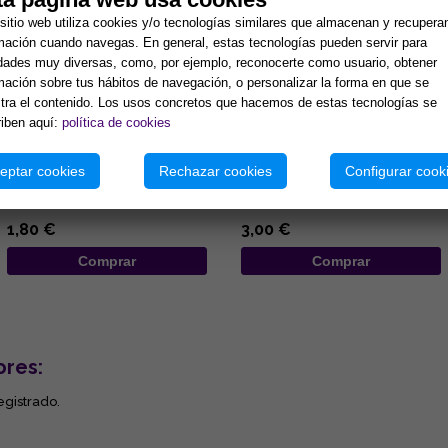
sitio web utiliza cookies y/o tecnologías similares que almacenan y recupera
mación cuando navegas. En general, estas tecnologías pueden servir para
idades muy diversas, como, por ejemplo, reconocerte como usuario, obtener
mación sobre tus hábitos de navegación, o personalizar la forma en que se
ra el contenido. Los usos concretos que hacemos de estas tecnologías se
iben aquí:
política de cookies
COLGANTE DE MADERA
COLGANTE DE MADERA
DISEÑO ELEFANTE DE
DISEÑO MANO DE FATIMA DE
COLORES Y OJO TURCO
COLORES Y OJOS TURCOS
eptar cookies
6.5x19CM
Rechazar cookies
7x25CM
Configurar cook
...
...
1,80 €
3,00 €
Comprar
Comprar
ores:
egistrado.