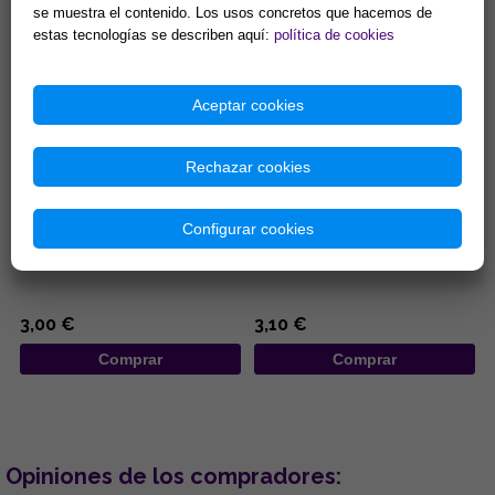
Comprar
Comprar
se muestra el contenido. Los usos concretos que hacemos de
estas tecnologías se describen aquí:
política de cookies
Aceptar cookies
Rechazar cookies
COLGANTE DE MADERA
LLAVERO ACERO DISEÑO
DISEÑO MANO DE FATIMA DE
TETRAGRAMATON 3,5 X 10,5
Configurar cookies
COLORES Y OJOS TURCOS
CM
7x25CM
...
...
3,00 €
3,10 €
Comprar
Comprar
Opiniones de los compradores: