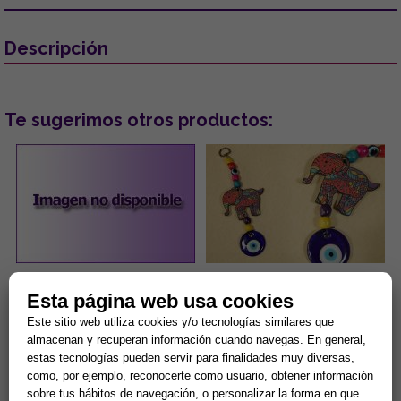
Descripción
Te sugerimos otros productos:
PENDIENTES ACERO DORADO
COLGANTE DE MADERA
Esta página web usa cookies
OJOS TURCOS COLOR LILA
DISEÑO ELEFANTE DE
CON PESTAÑAS BRILLANTES
COLORES Y OJO TURCO
Este sitio web utiliza cookies y/o tecnologías similares que
6.5x19CM
...
...
almacenan y recuperan información cuando navegas. En general,
estas tecnologías pueden servir para finalidades muy diversas,
como, por ejemplo, reconocerte como usuario, obtener información
5,00 €
3,00 €
sobre tus hábitos de navegación, o personalizar la forma en que