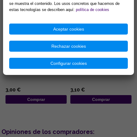
Comprar
Comprar
se muestra el contenido. Los usos concretos que hacemos de
estas tecnologías se describen aquí:
política de cookies
Aceptar cookies
Rechazar cookies
COLGANTE DE MADERA
LLAVERO ACERO DISEÑO
DISEÑO MANO DE FATIMA DE
TETRAGRAMATON 3,5 X 10,5
Configurar cookies
COLORES Y OJOS TURCOS
CM
7x25CM
...
...
3,00 €
3,10 €
Comprar
Comprar
Opiniones de los compradores: