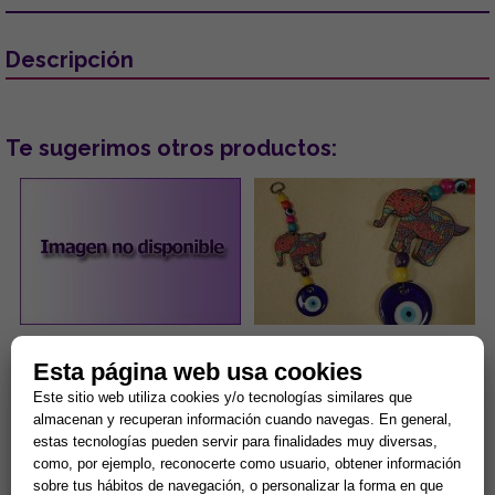
Descripción
Te sugerimos otros productos:
PENDIENTES ACERO DORADO
COLGANTE DE MADERA
Esta página web usa cookies
OJOS TURCOS COLOR LILA
DISEÑO ELEFANTE DE
CON PESTAÑAS BRILLANTES
COLORES Y OJO TURCO
Este sitio web utiliza cookies y/o tecnologías similares que
6.5x19CM
...
...
almacenan y recuperan información cuando navegas. En general,
estas tecnologías pueden servir para finalidades muy diversas,
como, por ejemplo, reconocerte como usuario, obtener información
5,00 €
1,80 €
sobre tus hábitos de navegación, o personalizar la forma en que