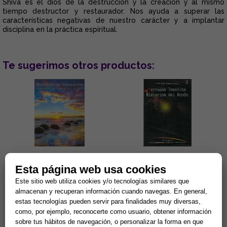
Shiva es el dios de la destrucción y la creación y al mismo
tiempo destructor y restaurador. Nos ayuda a superar las
características negativas de nuestro carácter y a implantar
disciplina en la práctica espiritual.
Te sugerimos otros productos:
DESTELLOS DE INSPIRACIÓN:
TERRASSA INSÓLITA Y
Esta página web usa cookies
AGENDA FOTOGRÁFICA 2026
MISTERIOS DEL MUNDO (DVD)
Este sitio web utiliza cookies y/o tecnologías similares que
Con selección de escritos de
El investigador Miguel Ángel
almacenan y recuperan información cuando navegas. En general,
Paramahansa Yogananda...
Segura nos conduce hasta
estas tecnologías pueden servir para finalidades muy diversas,
Terrassa para mostrarnos
algunos de sus puntos más
como, por ejemplo, reconocerte como usuario, obtener información
15,34 €
3,81 €
inqui...
sobre tus hábitos de navegación, o personalizar la forma en que