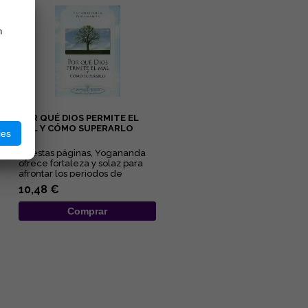
n
POR QUÉ DIOS PERMITE EL
MAL Y CÓMO SUPERARLO
ies
En estas páginas, Yogananda
ofrece fortaleza y solaz para
afrontar los periodos de
adversidad al esclarecer lo...
10,48 €
Comprar