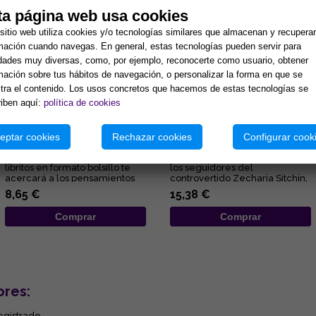
ta página web usa cookies
sitio web utiliza cookies y/o tecnologías similares que almacenan y recupera
mación cuando navegas. En general, estas tecnologías pueden servir para
idades muy diversas, como, por ejemplo, reconocerte como usuario, obtener
mación sobre tus hábitos de navegación, o personalizar la forma en que se
ra el contenido. Los usos concretos que hacemos de estas tecnologías se
iben aquí:
política de cookies
ALEGRÍA
EL REY QUE SE NEGÓ A MORIR
eptar cookies
Rechazar cookies
Configurar cook
Esta deliciosa colección de
Una novela que encandilará a
libritos en formato bolsillo te
los seguidores del
acercará a los pensamientos
controvertido Zecharia Sitchin,
de Elizabeth Clare Pro...
pues en ella combina sus
8,65 €
15,38 €
obses...
Comprar
Comprar
ores:
egistrado.