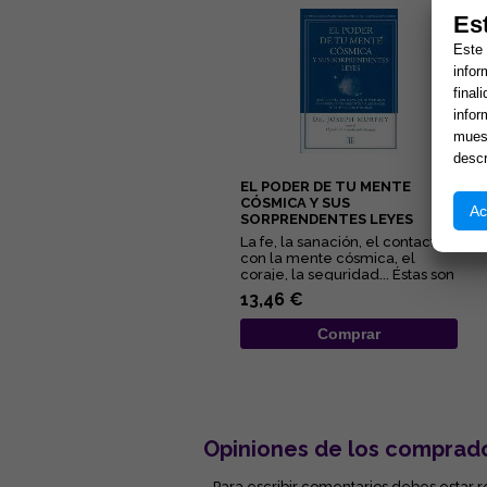
Es
Este 
infor
final
infor
muest
descr
EL PODER DE TU MENTE
CÓSMICA Y SUS
Ac
SORPRENDENTES LEYES
La fe, la sanación, el contacto
con la mente cósmica, el
coraje, la seguridad... Éstas son
algunas de las quin...
13,46 €
Comprar
Opiniones de los comprad
- Para escribir comentarios debes estar r