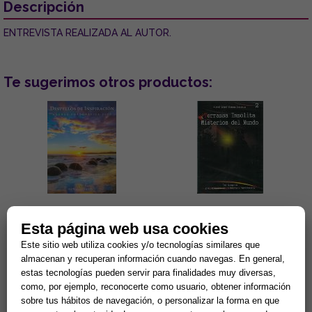
Descripción
ENTREVISTA REALIZADA AL AUTOR.
Te sugerimos otros productos:
DESTELLOS DE INSPIRACIÓN:
TERRASSA INSÓLITA Y
AGENDA FOTOGRÁFICA 2026
Esta página web usa cookies
MISTERIOS DEL MUNDO (DVD)
Este sitio web utiliza cookies y/o tecnologías similares que
Con selección de escritos de
El investigador Miguel Ángel
almacenan y recuperan información cuando navegas. En general,
Paramahansa Yogananda...
Segura nos conduce hasta
Terrassa para mostrarnos
estas tecnologías pueden servir para finalidades muy diversas,
algunos de sus puntos más
15,34 €
3,81 €
como, por ejemplo, reconocerte como usuario, obtener información
inqui...
sobre tus hábitos de navegación, o personalizar la forma en que
Comprar
Comprar