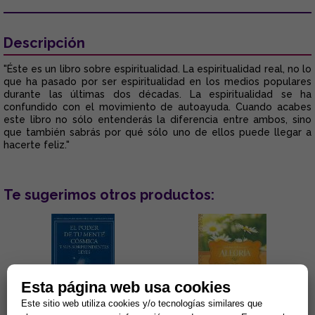
Descripción
"Éste es un libro sobre espiritualidad. La espiritualidad real, no lo
que ha pasado por ser espiritualidad en los medios populares
durante las últimas dos décadas. La espiritualidad se ha
confundido con el movimiento de autoayuda. Cuando acabes
este libro no sólo entenderás la diferencia entre ambos, sino
que también sabrás por qué sólo uno de ellos puede llegar a
hacerte feliz."
Te sugerimos otros productos:
Esta página web usa cookies
Este sitio web utiliza cookies y/o tecnologías similares que