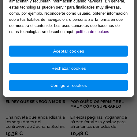
almacenan y recuperan información cuando navegas. En general,
EL PODER DE TU MENTE
ALEGRÍA
estas tecnologías pueden servir para finalidades muy diversas,
CÓSMICA Y SUS
como, por ejemplo, reconocerte como usuario, obtener información
SORPRENDENTES LEYES
sobre tus hábitos de navegación, o personalizar la forma en que
La fe, la sanación, el contacto
Esta deliciosa colección de
se muestra el contenido. Los usos concretos que hacemos de
con la mente cósmica, el
libritos en formato bolsillo te
coraje, la seguridad... Éstas son
acercará a los pensamientos
estas tecnologías se describen aquí:
política de cookies
algunas de las quin...
de Elizabeth Clare Pro...
13,46 €
8,65 €
Comprar
Comprar
Aceptar cookies
Rechazar cookies
Configurar cookies
EL REY QUE SE NEGÓ A MORIR
POR QUÉ DIOS PERMITE EL
MAL Y CÓMO SUPERARLO
Una novela que encandilará a
En estas páginas, Yogananda
los seguidores del
ofrece fortaleza y solaz para
controvertido Zecharia Sitchin,
afrontar los periodos de
pues en ella combina sus
adversidad al esclarecer lo...
15,38 €
10,48 €
obses...