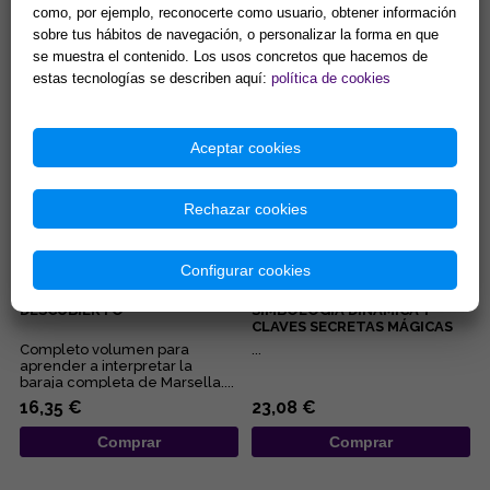
Lectura de la boda o
Lisa Charberlain sigue
como, por ejemplo, reconocerte como usuario, obtener información
convivencia de la pareja, del
ofreciédonos prácticos
sobre tus hábitos de navegación, o personalizar la forma en que
embarazo, de los negocios,
manuales para iniciarnos en las
se muestra el contenido. Los usos concretos que hacemos de
del pleito, de la salud... Éstas...
diferentes disciplinas
15,38 €
9,62 €
esotérica...
estas tecnologías se describen aquí:
política de cookies
Comprar
Comprar
Aceptar cookies
Rechazar cookies
Configurar cookies
EL TAROT DE MARSELLA, AL
TAROT DE MARSELLA:
DESCUBIERTO
SIMBOLOGÍA DINÁMICA Y
CLAVES SECRETAS MÁGICAS
Completo volumen para
...
aprender a interpretar la
baraja completa de Marsella....
16,35 €
23,08 €
Comprar
Comprar