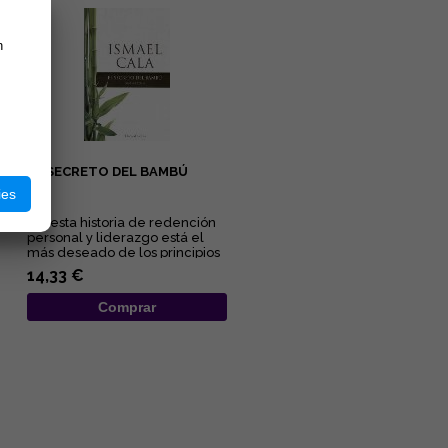
n
EL SECRETO DEL BAMBÚ
ies
"En esta historia de redención
personal y liderazgo está el
más deseado de los principios
humanos: el poder el...
14,33 €
Comprar