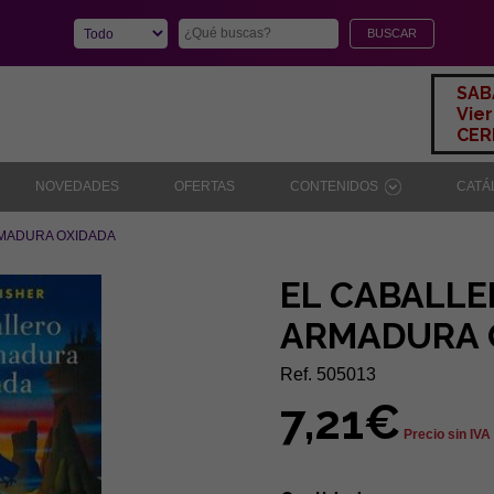
SAB
Vier
CERR
NOVEDADES
OFERTAS
CONTENIDOS
CAT
RMADURA OXIDADA
EL CABALLE
ARMADURA 
Ref. 505013
7,21€
Precio sin IVA