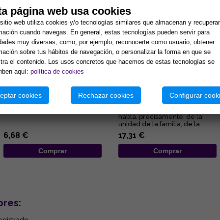
ta página web usa cookies
sitio web utiliza cookies y/o tecnologías similares que almacenan y recupera
mación cuando navegas. En general, estas tecnologías pueden servir para
idades muy diversas, como, por ejemplo, reconocerte como usuario, obtener
mación sobre tus hábitos de navegación, o personalizar la forma en que se
ra el contenido. Los usos concretos que hacemos de estas tecnologías se
iben aquí:
política de cookies
EL PETIT PRÍNCEP
LO QUE SIGNIFICA EL AMOR
eptar cookies
Rechazar cookies
Configurar cook
...
Un drama familiar que nos
habla, precisamente, de la
unidad de la familia, de la
lucha por mantenernos juntos
6,68 €
17,31 €
...
Comprar
Comprar
ores:
egistrado.