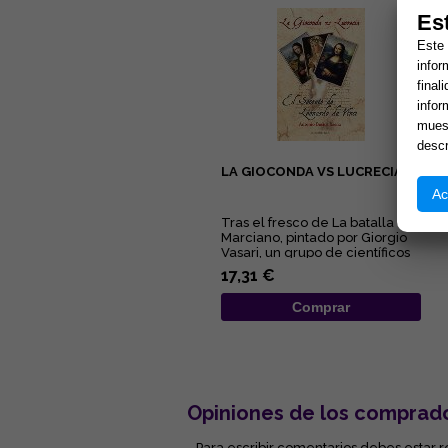
Es
Este 
infor
final
infor
muest
descr
LA GIOCONDA VS LUCRECIA
Ac
Tras el fresco de La batalla de
Marciano, pintado por Giorgio
Vasari, un grupo de científicos
e investigadores...
17,31 €
Comprar
Opiniones de los comprad
- Para escribir comentarios debes estar r