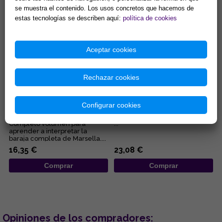
se muestra el contenido. Los usos concretos que hacemos de
Comprar
Comprar
estas tecnologías se describen aquí:
política de cookies
Aceptar cookies
Rechazar cookies
EL TAROT DE MARSELLA, AL
TAROT DE MARSELLA:
Configurar cookies
DESCUBIERTO
SIMBOLOGÍA DINÁMICA Y
CLAVES SECRETAS MÁGICAS
Completo volumen para
...
aprender a interpretar la
baraja completa de Marsella....
16,35 €
23,08 €
Comprar
Comprar
Opiniones de los compradores: