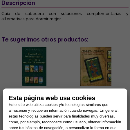
Descripción
Guía de cabecera con soluciones complementarias y
alternativas para dormir mejor
Te sugerimos otros productos:
MANUAL DE INTERPRETACIÓN
EL TAROT DE RENNES-LE-
Esta página web usa cookies
DEL TAROT CON LOS 78
CHATEAU (Pack Libro +
ARCANOS
Cartas)
Este sitio web utiliza cookies y/o tecnologías similares que
Lectura de la boda o
Un tarot clásico cargado de
almacenan y recuperan información cuando navegas. En general,
convivencia de la pareja, del
misterio, y es que el conde
estas tecnologías pueden servir para finalidades muy diversas,
embarazo, de los negocios,
Rennes-le-Chateau es uno de
como, por ejemplo, reconocerte como usuario, obtener información
del pleito, de la salud... Éstas...
los personajes más controv...
15,38 €
19,18 €
sobre tus hábitos de navegación, o personalizar la forma en que