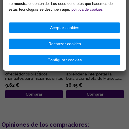
se muestra el contenido. Los usos concretos que hacemos de
Comprar
Comprar
estas tecnologías se describen aquí:
política de cookies
Aceptar cookies
Rechazar cookies
RUNAS PARA PRINCIPIANTES:
EL TAROT DE MARSELLA, AL
GUÍA DE LA MAGIA Y LA
DESCUBIERTO
Configurar cookies
ADIVINACIÓN RÚNICA
Lisa Charberlain sigue
Completo volumen para
ofreciédonos prácticos
aprender a interpretar la
manuales para iniciarnos en las
baraja completa de Marsella....
diferentes disciplinas
9,62 €
16,35 €
esotérica...
Comprar
Comprar
Opiniones de los compradores: