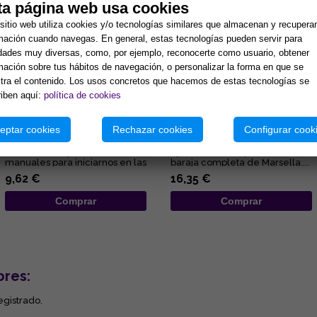
ta página web usa cookies
sitio web utiliza cookies y/o tecnologías similares que almacenan y recupera
mación cuando navegas. En general, estas tecnologías pueden servir para
idades muy diversas, como, por ejemplo, reconocerte como usuario, obtener
mación sobre tus hábitos de navegación, o personalizar la forma en que se
ra el contenido. Los usos concretos que hacemos de estas tecnologías se
iben aquí:
política de cookies
RUNAS PARA PRINCIPIANTES:
EL TAROT DE MARSELLA, AL
GUÍA DE LA MAGIA Y LA
DESCUBIERTO
ADIVINACIÓN RÚNICA
eptar cookies
Rechazar cookies
Configurar cook
Lisa Charberlain sigue
Completo volumen para
ofreciédonos prácticos
aprender a interpretar la
manuales para iniciarnos en las
baraja completa de Marsella....
diferentes disciplinas
9,62 €
16,35 €
esotérica...
Comprar
Comprar
ores:
egistrado.