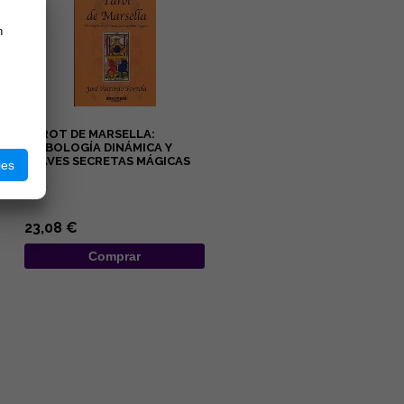
n
TAROT DE MARSELLA:
SIMBOLOGÍA DINÁMICA Y
CLAVES SECRETAS MÁGICAS
ies
...
23,08 €
Comprar