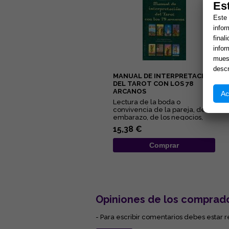
Es
Este 
infor
final
infor
muest
descr
MANUAL DE INTERPRETACIÓN
DEL TAROT CON LOS 78
ARCANOS
Ac
Lectura de la boda o
convivencia de la pareja, del
embarazo, de los negocios,
del pleito, de la salud... Éstas...
15,38 €
Comprar
Opiniones de los comprad
- Para escribir comentarios debes estar r