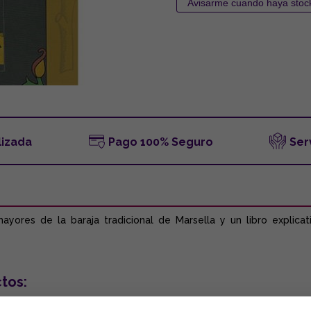
lizada
Pago 100% Seguro
Ser
yores de la baraja tradicional de Marsella y un libro explica
tos: