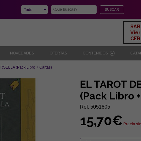
SAB
Vier
CERR
NOVEDADES
OFERTAS
CONTENIDOS
CAT
SELLA (Pack Libro + Cartas)
EL TAROT D
(Pack Libro +
Ref. 5051805
15,70€
Precio si