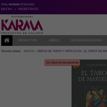
Hola,
Invitado
(Particular)
ENTRA / REGÍSTRATE
PRODUCTOS
LIBROS
RECOMENDADO PARA
Sección actual:
INICIO
LIBROS DE TAROT Y ORÁCULOS
EL TAROT DE MAR
Sin Stock temporalmente