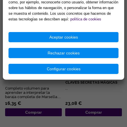
como, por ejemplo, reconocerte como usuario, obtener información
convivencia de la pareja, del
ofreciédonos prácticos
sobre tus hábitos de navegación, o personalizar la forma en que
embarazo, de los negocios,
manuales para iniciarnos en las
del pleito, de la salud... Éstas...
diferentes disciplinas
se muestra el contenido. Los usos concretos que hacemos de
15,38 €
9,62 €
esotérica...
estas tecnologías se describen aquí:
política de cookies
Comprar
Comprar
Aceptar cookies
Rechazar cookies
Configurar cookies
EL TAROT DE MARSELLA, AL
TAROT DE MARSELLA:
DESCUBIERTO
SIMBOLOGÍA DINÁMICA Y
CLAVES SECRETAS MÁGICAS
Completo volumen para
...
aprender a interpretar la
baraja completa de Marsella....
16,35 €
23,08 €
Comprar
Comprar