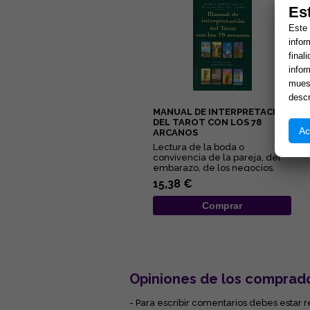
Es
Este 
infor
final
infor
muest
descr
MANUAL DE INTERPRETACIÓN
DEL TAROT CON LOS 78
Ac
ARCANOS
Lectura de la boda o
convivencia de la pareja, del
embarazo, de los negocios,
del pleito, de la salud... Éstas...
15,38 €
Comprar
Opiniones de los comprad
- Para escribir comentarios debes estar r