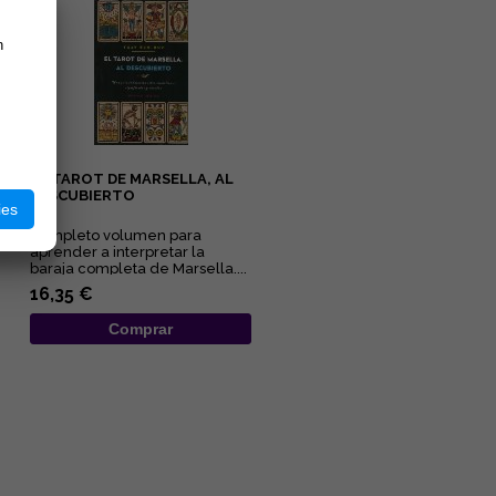
n
EL TAROT DE MARSELLA, AL
DESCUBIERTO
ies
Completo volumen para
aprender a interpretar la
baraja completa de Marsella....
16,35 €
Comprar