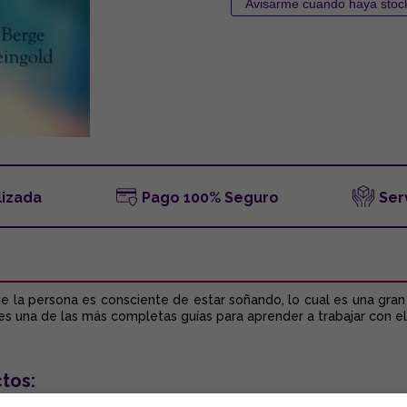
lizada
Pago 100% Seguro
Ser
e la persona es consciente de estar soñando, lo cual es una gran
o es una de las más completas guías para aprender a trabajar con el
tos: