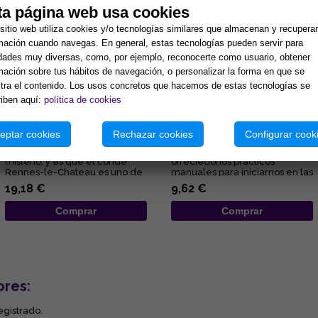
ta página web usa cookies
sitio web utiliza cookies y/o tecnologías similares que almacenan y recupera
mación cuando navegas. En general, estas tecnologías pueden servir para
idades muy diversas, como, por ejemplo, reconocerte como usuario, obtener
mación sobre tus hábitos de navegación, o personalizar la forma en que se
ra el contenido. Los usos concretos que hacemos de estas tecnologías se
iben aquí:
política de cookies
EL TAROT DE RENNES-LE-
RUNAS PARA PRINCIPIANTES:
CHATEAU (Pack Libro +
GUÍA DE LA MAGIA Y LA
eptar cookies
Rechazar cookies
Configurar cook
Cartas)
ADIVINACIÓN RÚNICA
Un tarot clásico cargado de
Lisa Charberlain sigue
misterio, y es que el conde
ofreciédonos prácticos
Rennes-le-Chateau es uno de
manuales para iniciarnos en las
los personajes más controv...
diferentes disciplinas
19,18 €
9,62 €
esotérica...
Comprar
Comprar
ores:
egistrado.