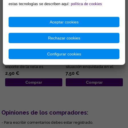
estas tecnologías se describen aquí:
política de cookies
Aceptar cookies
Rechazar cookies
PORTAVELAS METÁLICO Y
VELON DESATANUDOS ROJO
NEGRO PARA VELAS 2 CM
(AMOR)
DIAMETRO
Configurar cookies
Portavelas metálico y negro
Velón especial para
para velas 2 cm. diámetro. El
desatrancar cualquier
soporte de la vela es
situación enquistada en el
representativo del
ámbito amoroso y sexual....
2,90 €
7,50 €
conocimient...
Comprar
Comprar
Opiniones de los compradores:
- Para escribir comentarios debes estar registrado.