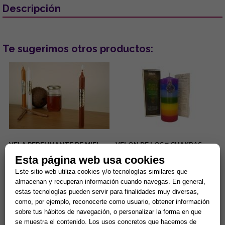
Descripción
Te sugerimos otros productos:
VELA PERFUMANTE DE MIEL,
VELON DE LOS 7 CHAKRAS
20x2 CMS
ESPECIAL (Para equilibrio
Esta página web usa cookies
energético)
La fragancia de miel favorece
Velon esotérico 15 x 6 cm. 3
Este sitio web utiliza cookies y/o tecnologías similares que
el amor, la unión, el
días de combustión
almacenan y recuperan información cuando navegas. En general,
endulzamiento y la
aproximadamente. Especial
estas tecnologías pueden servir para finalidades muy diversas,
comunicación....
para equilibrio interno y
1,99 €
13,00 €
activación...
como, por ejemplo, reconocerte como usuario, obtener información
sobre tus hábitos de navegación, o personalizar la forma en que
Comprar
Comprar
se muestra el contenido. Los usos concretos que hacemos de